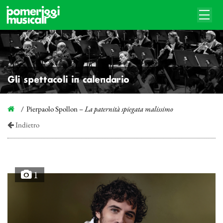
Gli spettacoli in calendario
Pierpaolo Spollon –
La paternità spiegata malissimo
Indietro
1