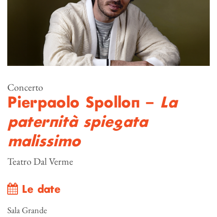
Concerto
Pierpaolo Spollon –
La
paternità spiegata
malissimo
Teatro Dal Verme
Le date
Sala Grande