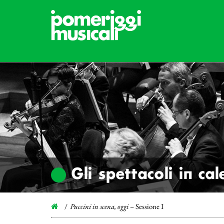
Gli spettacoli in ca
Puccini in scena, oggi
– Sessione I