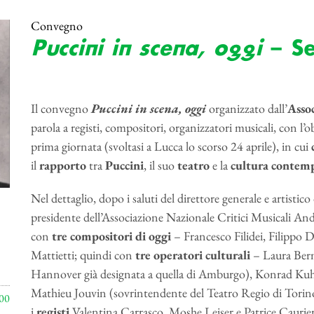
Convegno
Puccini in scena, oggi
– Se
Il convegno
Puccini in scena, oggi
organizzato
dall’
Asso
parola a registi, compositori, organizzatori musicali, con l’o
prima giornata (svoltasi a Lucca lo scorso 24 aprile), in cui
il
rapporto
tra
Puccini
, il suo
teatro
e la
cultura
contem
Nel dettaglio, dopo i saluti del direttore generale e artisti
presidente dell’Associazione Nazionale Critici Musicali A
con
tre
compositori di oggi
– Francesco Filidei, Filippo 
Mattietti; quindi con
tre
operatori culturali
– Laura Berm
Hannover già designata a quella di Amburgo), Konrad Kuh
Mathieu Jouvin (sovrintendente del Teatro Regio di Torino
00
i
registi
Valentina Carrasco, Moshe Leiser e Patrice Caurier