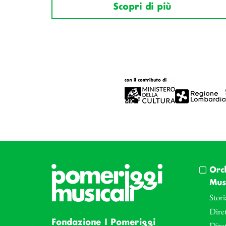
Scopri di più
Orc
Musi
Stori
Diret
Fondazione I Pomeriggi
Dire