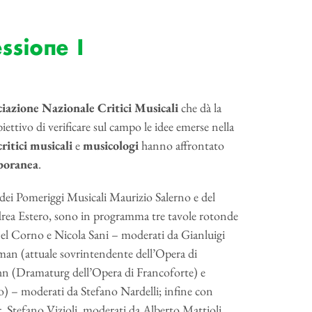
ssione I
ciazione Nazionale Critici Musicali
che dà la
biettivo di verificare sul campo le idee emerse nella
critici
musicali
e
musicologi
hanno affrontato
poranea
.
co dei Pomeriggi Musicali Maurizio Salerno e del
ndrea Estero, sono in programma tre tavole rotonde
Del Corno e Nicola Sani – moderati da Gianluigi
an (attuale sovrintendente dell’Opera di
n (Dramaturg dell’Opera di Francoforte) e
) – moderati da Stefano Nardelli; infine con
, Stefano Vizioli, moderati da Alberto Mattioli.