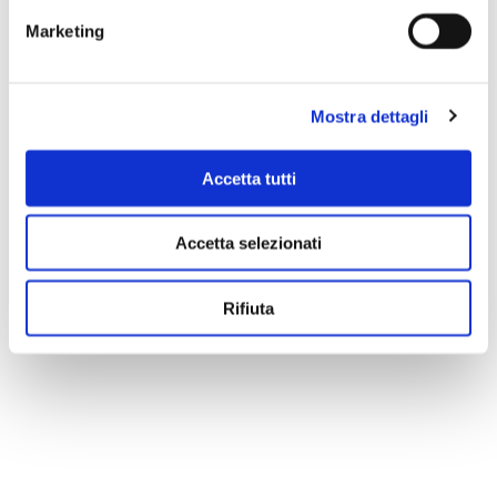
bella varietà tematica della forma sonata dell’
Allegro
Marketing
d’apertura, che adotta tre temi ben differenziati, alternando
di continuo quiete e dramma, fino alla Coda pressante ed
emozionante. Ma personali sono anche l’affascinante
Mostra dettagli
ambiguità tonale (La bemolle maggiore / fa minore)
dell’intenso e denso
Adagio
, classicamente in seconda
Accetta tutti
posizione; il carattere popolaresco del vigoroso, trascinante
Scherzo
in sol minore e del relativo
Trio
; il Finale, anch’esso in
Accetta selezionati
forma sonata a tre temi, aperto da un motto stentoreo a
orchestra piena.
Rifiuta
Raffaele Mellace