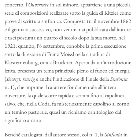
concerto, l’
Ouverture
in sol minore, appartiene a una piccola
serie di composizioni realizzate sotto la guida di Kitzler come
prove di scrittura sinfonica. Composta tra il novembre 1862
e il gennaio successivo, non venne mai pubblicata dall’autore
e uscì postuma un quarto di secolo dopo la sua morte, nel
1921, quando, l’8 settembre, conobbe la prima esecuzione
sotto la direzione di Franz Moissl nella cittadina di
Klosterneuburg, cara a Bruckner. Aperta da un’introduzione
lenta, presenta un tema principale pieno di fuoco ed energia
(
Bewegt, feurig
è anche l’indicazione dl Finale della
Sinfonia
n. 1), che imprime il carattere fondamentale all’intera
ouverture, la quale scorre rapida e serrata fino al capolinea,
salvo, che, nella Coda, fa misteriosamente capolino al corno
un temino pastorale, quasi un richiamo ornitologico dal
significato arcano.
Benché catalogata, dall’autore stesso, col n. 1, la
Sinfonia
in