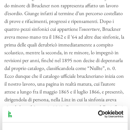
do minore di Bruckner non rappresenta affatto un lavoro
d’esordio. Giunge infatti al termine d’un percorso costellato
di prove e rifacimenti, progressi e ripensamenti. Dopo i
quattro pezzi sinfonici cui appartiene l’
ouverture
, Bruckner
aveva messo mano tra il 1862 e il ‘64 ad altre due sinfonie, la
prima delle quali derubricò immediatamente a compito
scolastico, mentre la seconda, in re minore, lo impegnò in
revisioni per anni, finché nel 1895 non decise di depennarla
dal proprio catalogo, classificandola come “Nullte”, n. 0.
Ecco dunque che il catalogo ufficiale bruckneriano inizia con
il nostro lavoro, una pagina in realtà matura, cui l’autore
attese a lungo fra il maggio 1865 e il luglio 1866, e presentò,
dirigendola di persona, nella Linz in cui la sinfonia aveva
visto la luce, il 9 maggio 1868. Questa versione della sinfonia
si chiama appunto “di Linz”, per distinguerla dalla versione
“di Vienna”, risultato d’una revisione, peraltro non radicale,