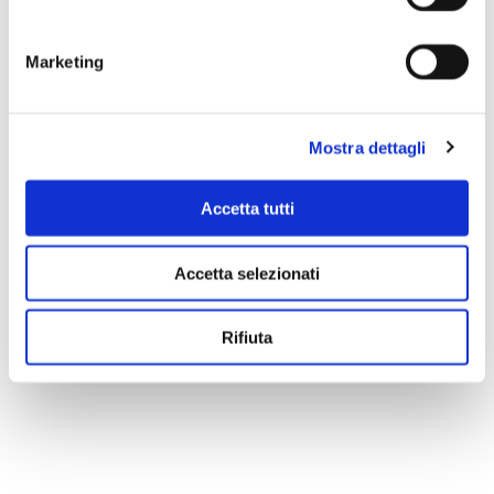
Marketing
Mostra dettagli
Accetta tutti
Accetta selezionati
Scopri di più
Rifiuta