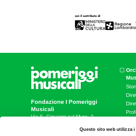
Orc
Mus
Stor
Dire
Fondazione I Pomeriggi
Dire
Musicali
Prof
Via S. Giovanni sul Muro, 2
20121 Milano
Eve
Questo sito web utilizza i
Partita Iva 04410060158
Le a