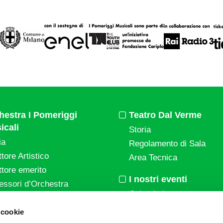
hestra I Pomeriggi
Teatro Dal Verme
icali
Storia
ia
Regolamento di Sala
ttore Artistico
Area Tecnica
ttore emerito
I nostri eventi
essori d’Orchestra
Calendario
nti Corporate
Cartellone I Pomeriggi Mu
 cookie
ziende e il teatro
Cartellone Teatro Dal Ve