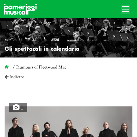
Gli spettacoli in calendario
Rumours of Fleetwood Mac
Indietro
1