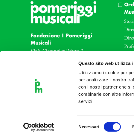
Orc
Musi
Stori
Diret
Fondazione I Pomeriggi
Dire
Musicali
Profe
Via S. Giovanni sul Muro, 2
20121 Milano
Eve
Questo sito web utilizza i
Partita Iva 04410060158
Le az
Cod. Fisc. 80078650159
Utilizziamo i cookie per pe
Le sa
Tel: +39 02 87905
per analizzare il nostro tra
Art 
con i nostri partner che si
Teatro Dal Verme
combinarle con altre inform
Via S. Giovanni sul Muro, 2
servizi.
20121 Milano
Selezione
Necessari
del