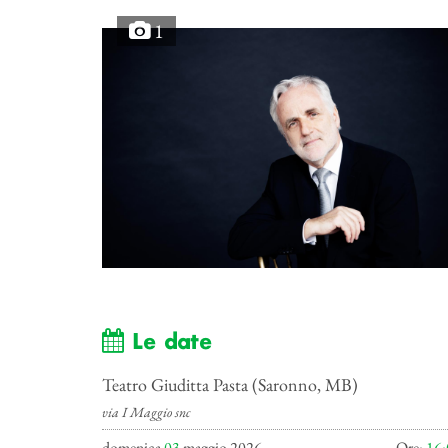
1
Le date
Teatro Giuditta Pasta (Saronno, MB)
via I Maggio snc
domenica
03
maggio 2026
Ore:
16: