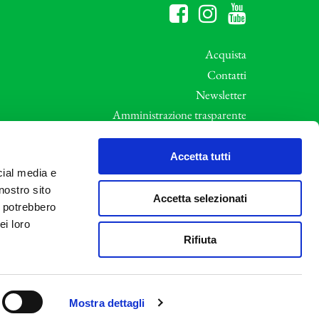
Acquista
Contatti
Newsletter
Amministrazione trasparente
Whistleblowing
ali
Privacy e Cookie Policy
Accetta tutti
cial media e
Informative Privacy
nostro sito
Area riservata
Accetta selezionati
i potrebbero
Credits
ei loro
Rifiuta
Mostra dettagli