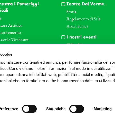
hestra I Pomeriggi
Teatro Dal Verme
cali
Storia
a
Regolamento di Sala
tore Artistico
Area Tecnica
ttore emerito
I nostri eventi
ssori d’Orchestra
Calendario
nti Corporate
Cartellone I Pomeriggi Music
 cookie
iende e il teatro
Cartellone Teatro Dal Verme
rsonalizzare contenuti ed annunci, per fornire funzionalità dei so
le
Biglietteria
ffico. Condividiamo inoltre informazioni sul modo in cui utilizza il 
Bonus
Archivio Fotografico
 occupano di analisi dei dati web, pubblicità e social media, i qual
azioni che ha fornito loro o che hanno raccolto dal suo utilizzo d
Preferenze
Statistiche
Marketing