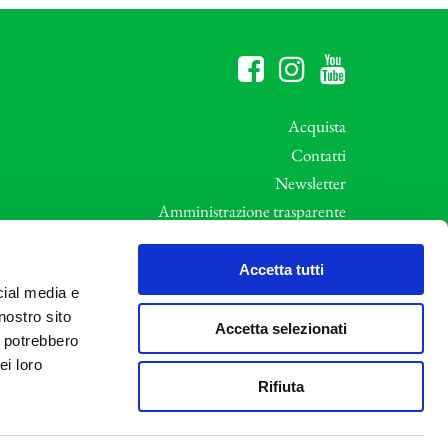
Acquista
Contatti
Newsletter
Amministrazione trasparente
Whistleblowing
ali
Privacy e Cookie Policy
Accetta tutti
cial media e
Informative Privacy
nostro sito
Area riservata
Accetta selezionati
i potrebbero
Credits
ei loro
Rifiuta