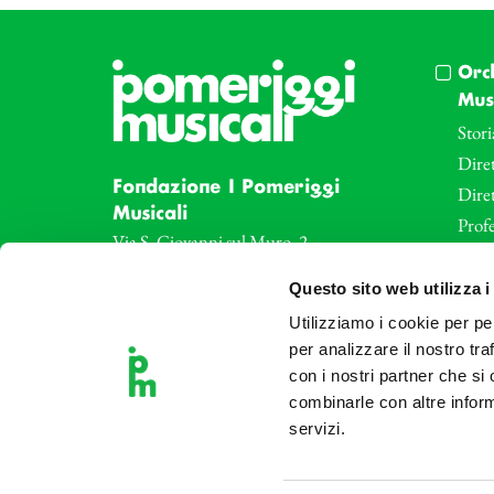
Orc
Musi
Stori
Diret
Fondazione I Pomeriggi
Dire
Musicali
Profe
Via S. Giovanni sul Muro, 2
20121 Milano
Eve
Questo sito web utilizza i
Partita Iva 04410060158
Le az
Cod. Fisc. 80078650159
Utilizziamo i cookie per pe
Le sa
Tel: +39 02 87905
per analizzare il nostro tra
Art 
con i nostri partner che si
Teatro Dal Verme
combinarle con altre inform
Via S. Giovanni sul Muro, 2
servizi.
20121 Milano