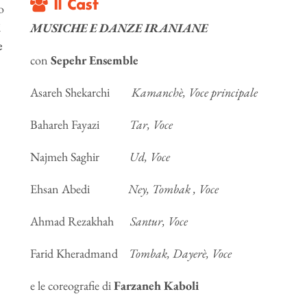
Il Cast
o
i
MUSICHE E DANZE IRANIANE
e
con
Sepehr Ensemble
Asareh Shekarchi
Kamanchè, Voce principale
Bahareh Fayazi
Tar, Voce
Najmeh Saghir
Ud, Voce
Ehsan Abedi
Ney, Tombak , Voce
Ahmad Rezakhah
Santur, Voce
Farid Kheradmand
Tombak, Dayerè, Voce
e le coreografie di
Farzaneh Kaboli