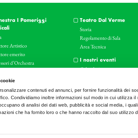
hestra I Pomeriggi
Teatro Dal Verme
cali
Storia
a
Regolamento di Sala
tore Artistico
Area Tecnica
ttore emerito
I nostri eventi
ssori d’Orchestra
Calendario
nti Corporate
Cartellone I Pomeriggi Music
 cookie
iende e il teatro
Cartellone Teatro Dal Verme
rsonalizzare contenuti ed annunci, per fornire funzionalità dei so
le
Biglietteria
ffico. Condividiamo inoltre informazioni sul modo in cui utilizza il 
Bonus
Archivio Fotografico
 occupano di analisi dei dati web, pubblicità e social media, i qual
azioni che ha fornito loro o che hanno raccolto dal suo utilizzo d