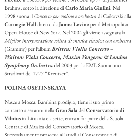
Brahms, sotto la direzione di
Carlo Maria Giulini
. Nel
1998 suona il
Concerto per violino e orchestra
di Caikovski alla
Carnegie Hall
diretto da
James Levine
per il Metropolitan
Opera House di New York. Nel 2004 gli viene assegnata la
Miglior interpretazione solista di musica classica con orchestra
(Grammy) per l’album
Britten: Violin Concerto
–
Walton: Viola Concerto, Maxim Vengerov & London
Symphony Orchestra
del 2003 per la EMI. Suona uno
Stradivari del 1727 “Kreutzer”.
POLINA OSETINSKAYA
Nasce a Mosca. Bambina prodigio, tiene il suo primo
concerto a sei anni nella
Gran Sala
del
Conservatorio
di
Vilnius
in Lituania e a sette, entra a far parte della Scuola
Centrale di Musica del Conservatorio di Mosca.
Successivamente prosegue gli studi al Conservatorio di