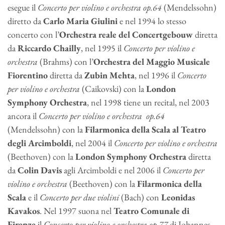
esegue il
Concerto per violino e orchestra op.64
(Mendelssohn)
diretto da
Carlo Maria Giulini
e nel 1994 lo stesso
concerto con l’
Orchestra reale del Concertgebouw
diretta
da
Riccardo Chailly
, nel 1995 il
Concerto per violino e
orchestra
(Brahms) con l’
Orchestra del Maggio Musicale
Fiorentino
diretta da
Zubin Mehta
, nel 1996 il
Concerto
per violino e orchestra
(Caikovski) con la
London
Symphony Orchestra
, nel 1998 tiene un recital, nel 2003
ancora il
Concerto per violino e orchestra op.64
(Mendelssohn) con la
Filarmonica della Scala al Teatro
degli Arcimboldi
, nel 2004 il
Concerto per violino e orchestra
(Beethoven) con la
London Symphony Orchestra
diretta
da
Colin Davis
agli Arcimboldi e nel 2006 il
Concerto per
violino e orchestra
(Beethoven) con la
Filarmonica della
Scala
e il
Concerto per due violini
(Bach) con
Leonidas
Kavakos
. Nel 1997 suona nel
Teatro Comunale di
Firenze
il
Concerto per violino e orchestra op.77
di Johannes