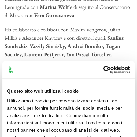
Leningrado con
Marina Wolf
e di seguito al Conservatorio
di Mosca con
Vera Gornostaeva
.
Ha collaborato e collabora con Maxim Vengerov, Julian
Milkis e Alexander Knyazev e con direttori quali:
Saulius
Sondeckis, Vassily Sinaisky, Andrei Boreiko, Tugan
Sochiev, Laurent Petijerar, Yan Pascal Tortelier,
Theodor Currentzis e Alexander Sladkovsky
.
Suona regolarmente sia in Russia che all’estero: Mainly
Mozart Festival, Festival Frédéric Chopin, Dyagilev Festival,
Questo sito web utilizza i cookie
l’Odessa Classics, Stars of the White Night, December
Utilizziamo i cookie per personalizzare contenuti ed
Evening Festival.
annunci, per fornire funzionalità dei social media e per
Ha collaborato con:
Tokyo Philharmonic Orchestra,
analizzare il nostro traffico. Condividiamo inoltre
informazioni sul modo in cui utilizza il nostro sito con i
Weimar National Opera Orchestra, Orchestra
nostri partner che si occupano di analisi dei dati web,
Filarmonica di San Pietroburgo, Brno Philharmonic,