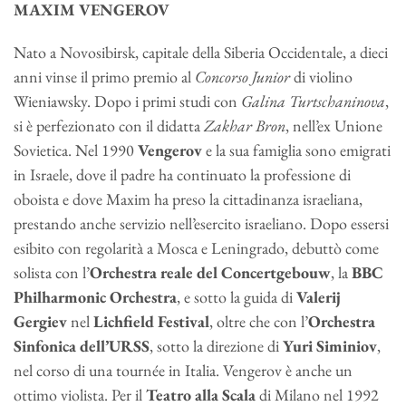
MAXIM VENGEROV
Nato a Novosibirsk, capitale della Siberia Occidentale, a dieci
anni vinse il primo premio al
Concorso Junior
di violino
Wieniawsky. Dopo i primi studi con
Galina Turtschaninova
,
si è perfezionato con il didatta
Zakhar Bron
, nell’ex Unione
Sovietica. Nel 1990
Vengerov
e la sua famiglia sono emigrati
in Israele, dove il padre ha continuato la professione di
oboista e dove Maxim ha preso la cittadinanza israeliana,
prestando anche servizio nell’esercito israeliano. Dopo essersi
esibito con regolarità a Mosca e Leningrado, debuttò come
solista con l’
Orchestra reale del Concertgebouw
, la
BBC
Philharmonic Orchestra
, e sotto la guida di
Valerij
Gergiev
nel
Lichfield Festival
, oltre che con l’
Orchestra
Sinfonica dell’URSS
, sotto la direzione di
Yuri Siminiov
,
nel corso di una tournée in Italia. Vengerov è anche un
ottimo violista. Per il
Teatro alla Scala
di Milano nel 1992