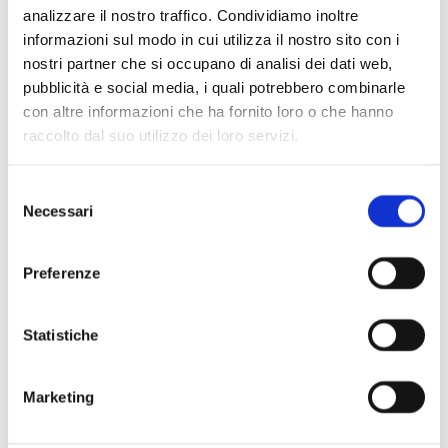
analizzare il nostro traffico. Condividiamo inoltre
informazioni sul modo in cui utilizza il nostro sito con i
nostri partner che si occupano di analisi dei dati web,
pubblicità e social media, i quali potrebbero combinarle
Scopri di più
con altre informazioni che ha fornito loro o che hanno
raccolto dal suo utilizzo dei loro servizi.
Selezione
Necessari
del
consenso
Preferenze
Statistiche
Marketing