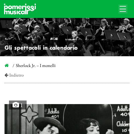
Gli spettacoli in calendario
Sherlock Jr. – I monelli
Indietro
1