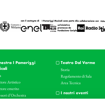
hestra I Pomeriggi
Teatro Dal Verme
cali
Storia
a
Regolamento di Sala
tore Artistico
Area Tecnica
ttore emerito
I nostri eventi
ssori d’Orchestra
Calendario