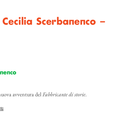
 Cecilia Scerbanenco –
anenco
 nuova avventura del
Fabbricante di storie
.
li