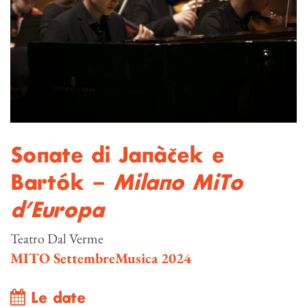
Sonate di Janàček e
Bartók –
Milano MiTo
d’Europa
Teatro Dal Verme
MITO SettembreMusica 2024
Le date