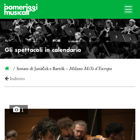
Gli spettacoli in calendario
Sonate di Janàček e Bartók –
Milano MiTo d’Europa
Indietro
1