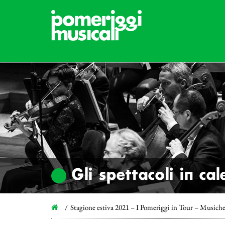
Gli spettacoli in ca
Stagione estiva 2021 – I Pomeriggi in Tour – Musiche