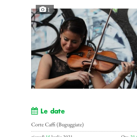
1
Le date
Corte Caffi (Buguggiate)
giovedì
15
luglio 2021
Ore:
21: