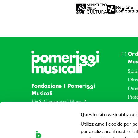
Orc
Musi
Stori
Diret
Fondazione I Pomeriggi
Dire
Musicali
Profe
Via S. Giovanni sul Muro, 2
20121 Milano
Eve
Questo sito web utilizza i
Partita Iva 04410060158
Le az
Cod. Fisc. 80078650159
Utilizziamo i cookie per pe
Le sa
Tel: +39 02 87905
per analizzare il nostro tra
Art 