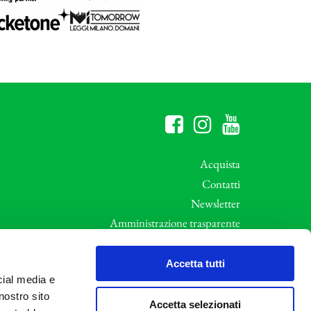
Acquista
Contatti
Newsletter
Amministrazione trasparente
Whistleblowing
ali
Privacy e Cookie Policy
Accetta tutti
cial media e
Informative Privacy
nostro sito
Area riservata
Accetta selezionati