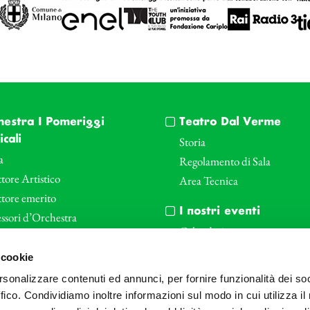
hestra I Pomeriggi
Teatro Dal Verme
cali
Storia
a
Regolamento di Sala
tore Artistico
Area Tecnica
ttore emerito
I nostri eventi
ssori d’Orchestra
Calendario
nti Corporate
Cartellone I Pomeriggi Music
 cookie
iende e il teatro
Cartellone Teatro Dal Verme
rsonalizzare contenuti ed annunci, per fornire funzionalità dei so
le
Biglietteria
ffico. Condividiamo inoltre informazioni sul modo in cui utilizza il 
Bonus
Archivio Fotografico