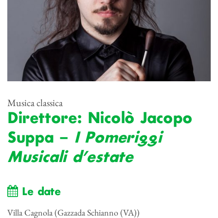
Musica classica
Direttore: Nicolò Jacopo
Suppa –
I Pomeriggi
Musicali d’estate
Le date
Villa Cagnola (Gazzada Schianno (VA))