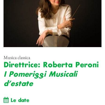
Musica classica
Direttrice: Roberta Peroni
I Pomeriggi Musicali
d’estate
Le date