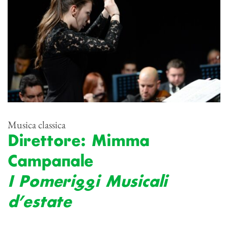
Musica classica
Direttore: Mimma
Campanale
I Pomeriggi Musicali
d’estate