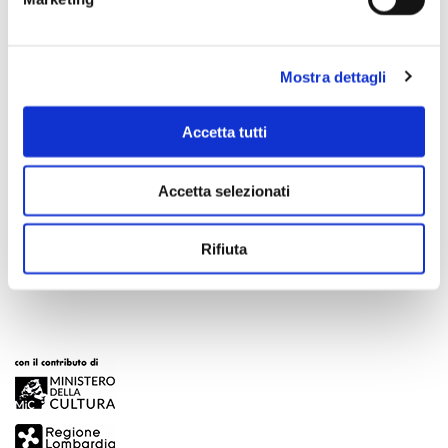
Mostra dettagli
Accetta tutti
Scopri di più
Accetta selezionati
Rifiuta