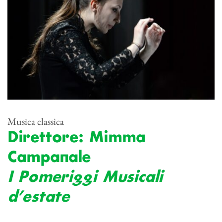
Musica classica
Direttore: Mimma
Campanale
I Pomeriggi Musicali
d’estate