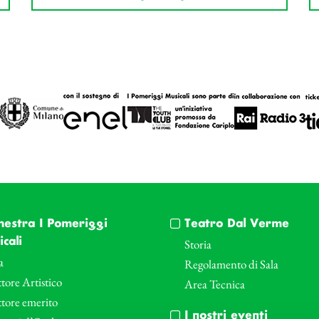
hestra I Pomeriggi
Teatro Dal Verme
cali
Storia
a
Regolamento di Sala
tore Artistico
Area Tecnica
ttore emerito
I nostri eventi