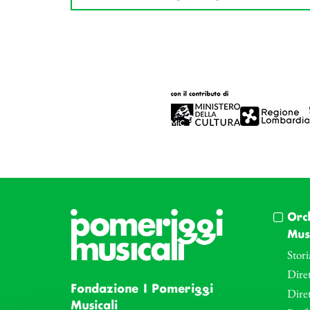
Orc
Musi
Stori
Diret
Fondazione I Pomeriggi
Dire
Musicali