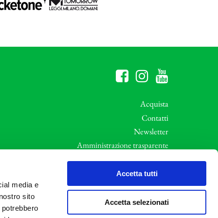
Acquista
Contatti
Newsletter
Amministrazione trasparente
Whistleblowing
ali
Privacy e Cookie Policy
Accetta tutti
cial media e
Informative Privacy
nostro sito
Area riservata
Accetta selezionati
i potrebbero
Credits