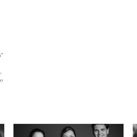
a”
,
to