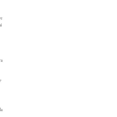
re
ui
ra
7
la