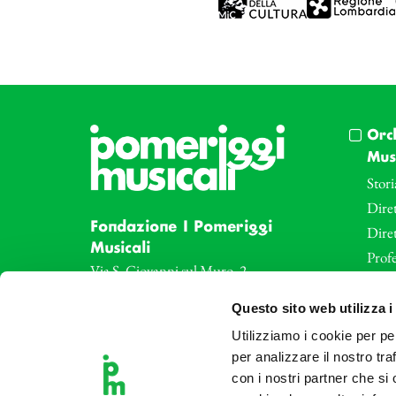
Orc
Musi
Stori
Diret
Fondazione I Pomeriggi
Dire
Musicali
Profe
Via S. Giovanni sul Muro, 2
20121 Milano
Eve
Questo sito web utilizza i
Partita Iva 04410060158
Le az
Cod. Fisc. 80078650159
Utilizziamo i cookie per pe
Le sa
Tel: +39 02 87905
per analizzare il nostro tra
Art 
con i nostri partner che si