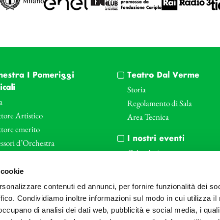
hestra I Pomeriggi
Teatro Dal Verme
cali
Storia
a
Regolamento di Sala
tore Artistico
Area Tecnica
ttore emerito
I nostri eventi
ssori d’Orchestra
Calendario
nti Corporate
Cartellone I Pomeriggi Music
 cookie
iende e il teatro
Cartellone Teatro Dal Verme
rsonalizzare contenuti ed annunci, per fornire funzionalità dei so
le
Biglietteria
ffico. Condividiamo inoltre informazioni sul modo in cui utilizza il 
Bonus
Archivio Fotografico
 occupano di analisi dei dati web, pubblicità e social media, i qual