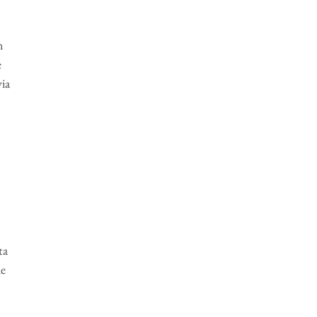
n
e
via
ta
le