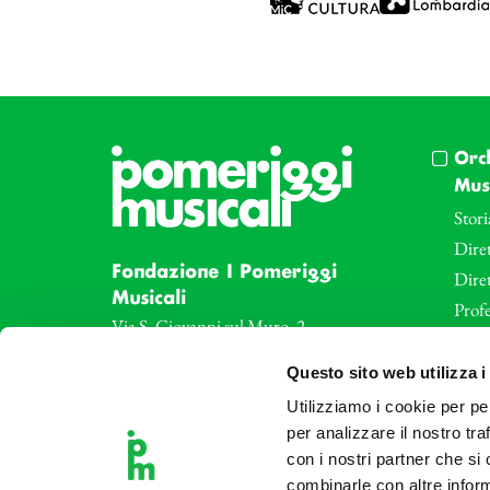
Orc
Musi
Stori
Diret
Fondazione I Pomeriggi
Dire
Musicali
Profe
Via S. Giovanni sul Muro, 2
20121 Milano
Eve
Questo sito web utilizza i
Partita Iva 04410060158
Le az
Cod. Fisc. 80078650159
Utilizziamo i cookie per pe
Le sa
Tel: +39 02 87905
per analizzare il nostro tra
Art 
con i nostri partner che si
Teatro Dal Verme
combinarle con altre inform