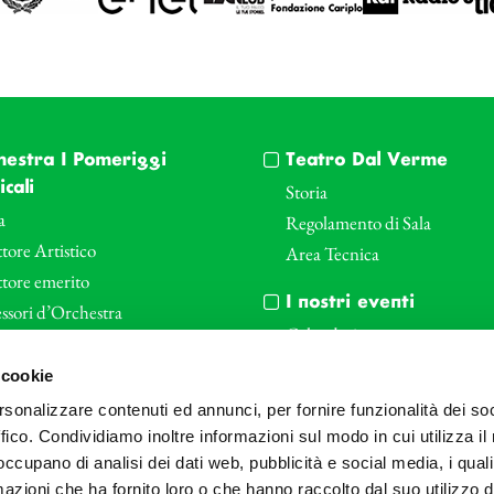
hestra I Pomeriggi
Teatro Dal Verme
cali
Storia
a
Regolamento di Sala
tore Artistico
Area Tecnica
ttore emerito
I nostri eventi
ssori d’Orchestra
Calendario
nti Corporate
Cartellone I Pomeriggi Music
 cookie
iende e il teatro
Cartellone Teatro Dal Verme
rsonalizzare contenuti ed annunci, per fornire funzionalità dei so
le
Biglietteria
ffico. Condividiamo inoltre informazioni sul modo in cui utilizza il 
Bonus
Archivio Fotografico
 occupano di analisi dei dati web, pubblicità e social media, i qual
azioni che ha fornito loro o che hanno raccolto dal suo utilizzo d