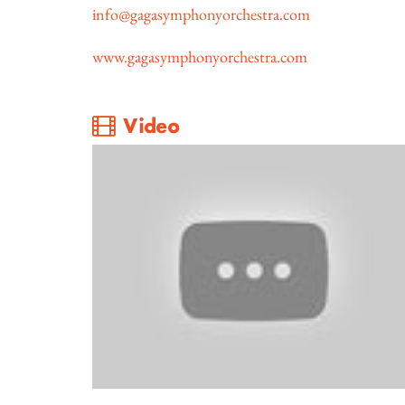
info@gagasymphonyorchestra.com
www.gagasymphonyorchestra.com
Video