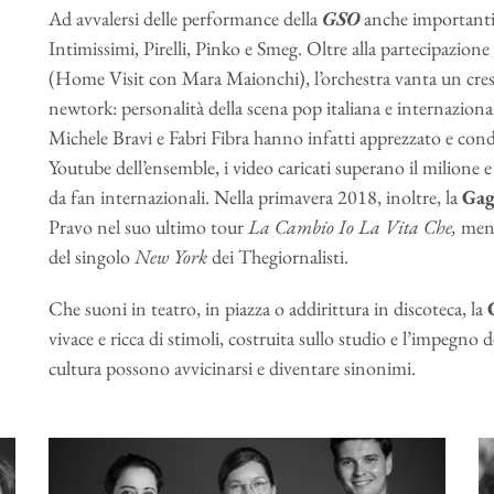
Ad avvalersi delle performance della
GSO
anche importanti
Intimissimi, Pirelli, Pinko e Smeg. Oltre alla partecipazione 
(Home Visit con Mara Maionchi), l’orchestra vanta un cresc
newtork: personalità della scena pop italiana e internazion
Michele Bravi e Fabri Fibra
hanno infatti apprezzato e condiv
Youtube dell’ensemble, i video caricati superano il milione
da fan internazionali. Nella primavera 2018, inoltre, la
Gag
Pravo
nel suo ultimo tour
La Cambio Io La Vita Che,
ment
del singolo
New York
dei Thegiornalisti.
Che suoni in teatro, in piazza o addirittura in discoteca, la
vivace e ricca di stimoli, costruita sullo studio e l’impegno d
cultura possono avvicinarsi e diventare
sinonimi.