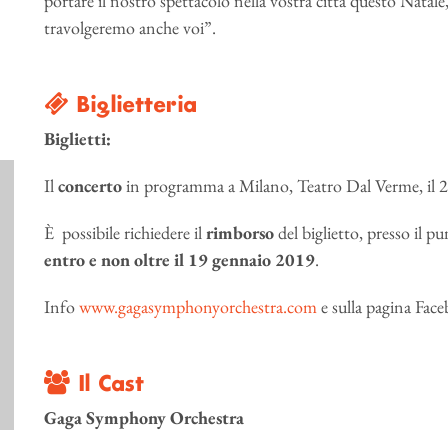
portare il nostro spettacolo nella vostra città questo Natal
travolgeremo anche voi”.
Biglietteria
Biglietti:
Il
concerto
in programma a Milano, Teatro Dal Verme, il 
È possibile richiedere il
rimborso
del biglietto, presso il p
entro e non oltre il 19 gennaio 2019
.
Info
www.gagasymphonyorchestra.com
e sulla pagina Faceb
Il Cast
Gaga Symphony Orchestra