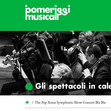
Gli spettacoli in ca
The Pop Xmas Symphonic Show Concert Bla Bla