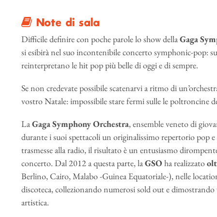
Note di sala
Difficile definire con poche parole lo show della
Gaga Sym
si esibirà nel suo incontenibile concerto symphonic-pop: s
reinterpretano le hit pop più belle di oggi e di sempre.
Se non credevate possibile scatenarvi a ritmo di un’orchestra
vostro Natale: impossibile stare fermi sulle le poltroncine de
La
Gaga Symphony Orchestra
, ensemble veneto di giova
durante i suoi spettacoli un originalissimo repertorio pop e 
trasmesse alla radio, il risultato è un entusiasmo dirompent
concerto. Dal 2012 a questa parte, la
GSO
ha realizzato
ol
Berlino, Cairo, Malabo -Guinea Equatoriale-), nelle location pi
discoteca, collezionando numerosi sold out e dimostrando ver
artistica.