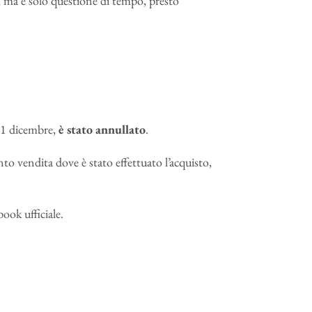
e, ma è solo questione di tempo, presto
21 dicembre,
è stato annullato
.
unto vendita dove è stato effettuato l’acquisto,
ook ufficiale.