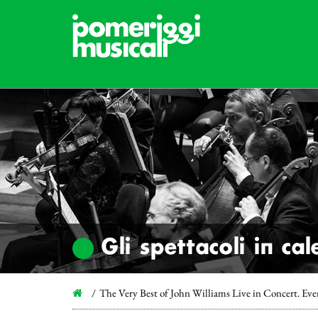
Gli spettacoli in ca
The Very Best of John Williams Live in Concert. Eve