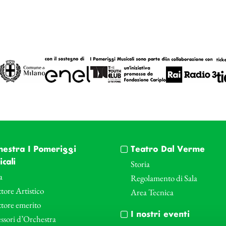
hestra I Pomeriggi
Teatro Dal Verme
cali
Storia
a
Regolamento di Sala
tore Artistico
Area Tecnica
ttore emerito
I nostri eventi
ssori d’Orchestra