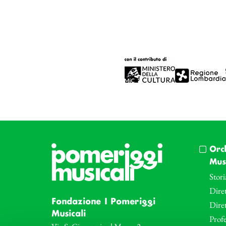
Orc
Musi
Stori
Diret
Fondazione I Pomeriggi
Dire
Musicali
Profe