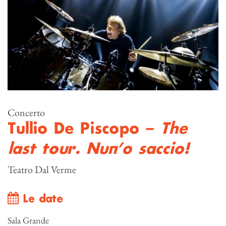
Concerto
Tullio De Piscopo –
The
last tour. Nun’o saccio!
Teatro Dal Verme
Le date
Sala Grande