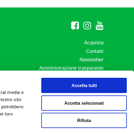
Acquista
Contatti
Newsletter
Amministrazione trasparente
Whistleblowing
sicali
Privacy e Cookie Policy
Accetta tutti
rme
cial media e
Informative Privacy
nostro sito
Area riservata
Accetta selezionati
i potrebbero
Credits
ei loro
Rifiuta