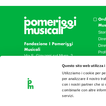
Orc
Musi
Stor
Dire
Fondazione I Pomeriggi
Dire
Musicali
Prof
Via S. Giovanni sul Muro, 2
20121 Milano
Eve
Questo sito web utilizza i
Partita Iva 04410060158
Le a
Utilizziamo i cookie per pe
Cod. Fisc. 80078650159
Le s
per analizzare il nostro tra
Tel: +39 02 87905
Art 
con i nostri partner che si
Teatro Dal Verme
combinarle con altre inform
Via S. Giovanni sul Muro, 2
servizi.
20121 Milano