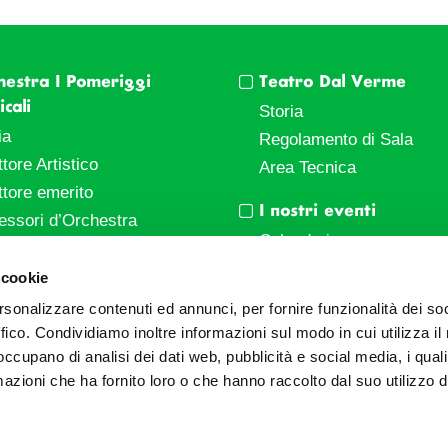
hestra I Pomeriggi
Teatro Dal Verme
cali
Storia
ia
Regolamento di Sala
ttore Artistico
Area Tecnica
ttore emerito
I nostri eventi
essori d’Orchestra
Calendario
nti Corporate
Cartellone I Pomeriggi Mu
 cookie
ziende e il teatro
Cartellone Teatro Dal Ve
rsonalizzare contenuti ed annunci, per fornire funzionalità dei so
ale
Biglietteria
ffico. Condividiamo inoltre informazioni sul modo in cui utilizza il 
Bonus
Archivio Fotografico
 occupano di analisi dei dati web, pubblicità e social media, i qual
azioni che ha fornito loro o che hanno raccolto dal suo utilizzo d