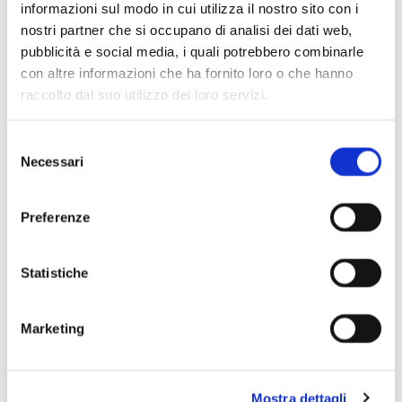
informazioni sul modo in cui utilizza il nostro sito con i
Scopri di più
nostri partner che si occupano di analisi dei dati web,
pubblicità e social media, i quali potrebbero combinarle
con altre informazioni che ha fornito loro o che hanno
raccolto dal suo utilizzo dei loro servizi.
Selezione
Necessari
del
consenso
Preferenze
Statistiche
Marketing
Mostra dettagli