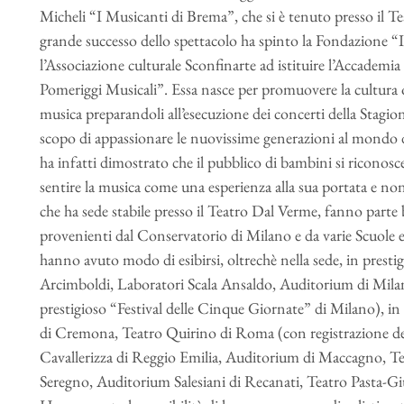
Micheli “I Musicanti di Brema”, che si è tenuto presso il 
grande successo dello spettacolo ha spinto la Fondazione “
l’Associazione culturale Sconfinarte ad istituire l’Accademi
Pomeriggi Musicali”. Essa nasce per promuovere la cultura or
musica preparandoli all’esecuzione dei concerti della Stagi
scopo di appassionare le nuovissime generazioni al mondo de
ha infatti dimostrato che il pubblico di bambini si riconosc
sentire la musica come una esperienza alla sua portata e non
che ha sede stabile presso il Teatro Dal Verme, fanno parte 
provenienti dal Conservatorio di Milano e da varie Scuole e
hanno avuto modo di esibirsi, oltrechè nella sede, in prestigi
Arcimboldi, Laboratori Scala Ansaldo, Auditorium di Mila
prestigioso “Festival delle Cinque Giornate” di Milano), in
di Cremona, Teatro Quirino di Roma (con registrazione del
Cavallerizza di Reggio Emilia, Auditorium di Maccagno, Te
Seregno, Auditorium Salesiani di Recanati, Teatro Pasta-Giu