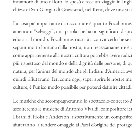
innamorò di uno di loro, lo sposò e fece un viaggio in Ingh
chiesa di San Giorgio di Gravesend, nel Kent, dove una stat
La cosa più importante da raccontare è quanto Pocahontas i
americani “selvaggi”, una parola che ha un significato dispreg
educati al mondo. Pocahontas riuscirà a convincerli che se 
seppur molto lontana dalla nostra, non necessariamente è 
come appartenente alla nostra cultura potrebbe avere radic
più rispettoso del mondo e della dignità delle persone, di q
natura, per l’anima del mondo che gli Indiani d’America ave
quindi rifiutavano. Ieri come oggi, saper aprire le nostre men
culture, è l’unico modo possibile per poterci definire citta
Le musiche che accompagneranno lo spettacolo-concerto
ascolteremo le musiche di Antonio Vivaldi, compositore it
I brani di Holst e Anderson, rispettivamente un compositore
aiuteranno a rendere omaggio ai Paesi d’origine dei protagon