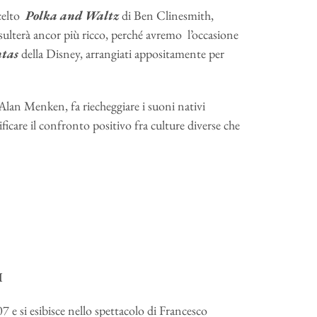
scelto
Polka
and
Waltz
di Ben Clinesmith,
isulterà ancor più ricco, perché avremo l’occasione
ntas
della Disney, arrangiati appositamente per
Alan Menken, fa riecheggiare i suoni nativi
ficare il confronto positivo fra culture diverse che
I
 e si esibisce nello spettacolo di Francesco