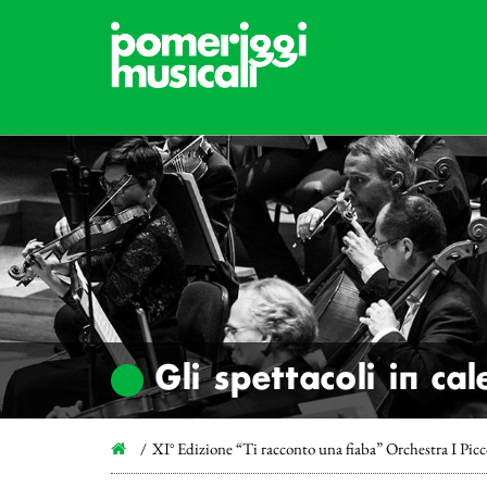
Gli spettacoli in ca
XI° Edizione “Ti racconto una fiaba” Orchestra I Pic