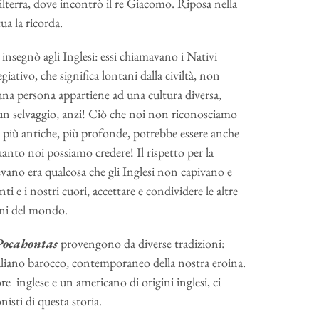
ilterra, dove incontrò il re Giacomo. Riposa nella
ua la ricorda.
nsegnò agli Inglesi: essi chiamavano i Nativi
iativo, che significa lontani dalla civiltà, non
una persona appartiene ad una cultura diversa,
un selvaggio, anzi! Ciò che noi non riconosciamo
i più antiche, più profonde, potrebbe essere anche
uanto noi possiamo credere! Il rispetto per la
vano era qualcosa che gli Inglesi non capivano e
ti e i nostri cuori, accettare e condividere le altre
dini del mondo.
Pocahontas
provengono da diverse tradizioni:
aliano barocco, contemporaneo della nostra eroina.
 inglese e un americano di origini inglesi, ci
isti di questa storia.