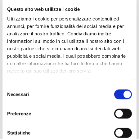
bambini, ma si pone anche lo scopo di appassionare le
nuovissime generazioni al mondo della musica classica. I
Questo sito web utilizza i cookie
Piccoli Pomeriggi Musicali sono Nucleo aderente al Sistema e
Utilizziamo i cookie per personalizzare contenuti ed
fanno parte di FuturOrchestra, l’orchestra lombarda del
annunci, per fornire funzionalità dei social media e per
analizzare il nostro traffico. Condividiamo inoltre
Sistema delle Orchestre e dei Cori Giovanili in Italia
informazioni sul modo in cui utilizza il nostro sito con i
patrocinato dal M° Claudio Abbado. I Piccoli Pomeriggi
nostri partner che si occupano di analisi dei dati web,
Musicali sono oggi considerati tra le realtà più interessanti
pubblicità e social media, i quali potrebbero combinarle
nel panorama delle formazioni giovanili. Direttore della
con altre informazioni che ha fornito loro o che hanno
formazione è, dalla sua fondazione, il M° Daniele Parziani. I
raccolto dal suo utilizzo dei loro servizi.
Piccoli Pomeriggi Musicali sono alla loro 12ª Stagione
concertistica.
Selezione
Necessari
del
consenso
Preferenze
Statistiche