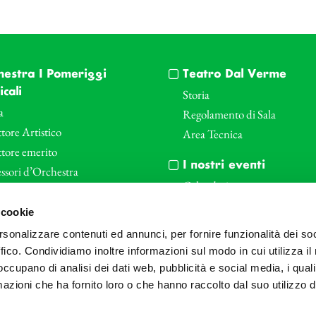
hestra I Pomeriggi
Teatro Dal Verme
cali
Storia
a
Regolamento di Sala
tore Artistico
Area Tecnica
ttore emerito
I nostri eventi
ssori d’Orchestra
Calendario
nti Corporate
Cartellone I Pomeriggi Music
 cookie
iende e il teatro
Cartellone Teatro Dal Verme
rsonalizzare contenuti ed annunci, per fornire funzionalità dei so
le
Biglietteria
ffico. Condividiamo inoltre informazioni sul modo in cui utilizza il 
Bonus
Archivio Fotografico
 occupano di analisi dei dati web, pubblicità e social media, i qual
azioni che ha fornito loro o che hanno raccolto dal suo utilizzo d