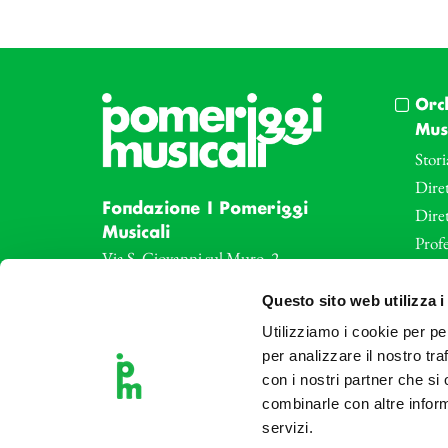
Orc
Musi
Stori
Diret
Fondazione I Pomeriggi
Dire
Musicali
Profe
Via S. Giovanni sul Muro, 2
20121 Milano
Eve
Questo sito web utilizza i
Partita Iva 04410060158
Le az
Cod. Fisc. 80078650159
Utilizziamo i cookie per pe
Le sa
Tel: +39 02 87905
per analizzare il nostro tra
Art 
con i nostri partner che si
Teatro Dal Verme
combinarle con altre inform
Via S. Giovanni sul Muro, 2
servizi.