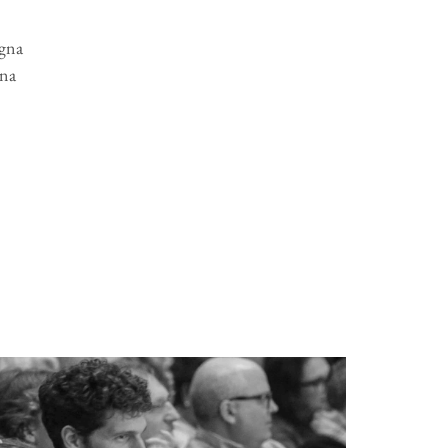
agna
gna