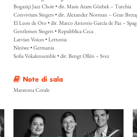
Bogaziçi Jazz Choir • dir. Masis Aram Gözbek – Turchia
Convivium Singers • dir. Alexander Norman – Gran Bret
El Leon de Oro • dir. Marco Antonio García de Paz – Spa
Gentlemen Singers • Repubblica Ceca
Latvian Voices • Lettonia
Niniwe • Germania
Sofia Vokalensemble • dir. Bengt Ollén – Svez
Note di sala
Maratona Corale