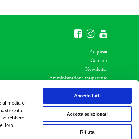
Acquista
Contatti
Newsletter
Amministrazione trasparente
Whistleblowing
ali
Privacy e Cookie Policy
Accetta tutti
cial media e
Informative Privacy
nostro sito
Area riservata
Accetta selezionati
i potrebbero
Credits
ei loro
Rifiuta