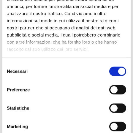
annunci, per fornire funzionalità dei social media e per
analizzare il nostro traffico. Condividiamo inoltre
informazioni sul modo in cui utilizza il nostro sito con i
nostri partner che si occupano di analisi dei dati web,
pubblicità e social media, i quali potrebbero combinarle
con altre informazioni che ha fornito loro o che hanno
raccolto dal suo utilizzo dei loro servizi.
Conversazione-concerto
Il mondo visto dal podio e dalla tastiera –
Selezione
Altri Pomeriggi Under30
Necessari
del
Altri pomeriggi 2022-2023
consenso
Altri pomeriggi 2022-2023
Preferenze
11 maggio 2023
Un direttore e una pianista giovanissimi: come sono arrivati in
Statistiche
cima e quanto hanno ancora intenzione di salire
Dettagli
Marketing