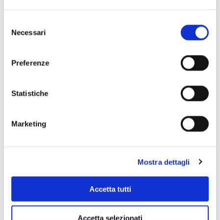
rimborso o l’eventuale recupero dell’evento in
oggetto.
Selezione
Necessari
del
Regolamento di sala
consenso
Preferenze
Statistiche
Riduzioni
Ridotto: bambini fino a 14 anni
Marketing
A tutti i prezzi vanno aggiunti i diritti di prevendita
Mostra dettagli
Accetta tutti
Accetta selezionati