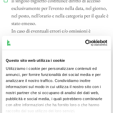
Il singolo biglietto costituisce diritto di accesso
esclusivamente per l’evento nella data, nel giorno,
nel posto, nell’orario e nella categoria per il quale è
stato emesso.
In caso di eventuali errori e/o omissioni è
opportuno segnalarli al momento dell’emissione.
Successivamente il cliente non potrà far richiesta di
sostituzione o rimborso.
Non è previsto alcun tipo di rimborso in caso di
Questo sito web utilizza i cookie
rinuncia da parte del Cliente.
Utilizziamo i cookie per personalizzare contenuti ed
annunci, per fornire funzionalità dei social media e per
In caso di rinvio o annullamento dell’evento si
analizzare il nostro traffico. Condividiamo inoltre
consiglia di monitorare il sito ipomeriggi.it e il sito
informazioni sul modo in cui utilizza il nostro sito con i
del titolare del sistema di biglietteria tramite cui è
nostri partner che si occupano di analisi dei dati web,
stato acquistato il biglietto, sul quale
pubblicità e social media, i quali potrebbero combinarle
con altre informazioni che ha fornito loro o che hanno
l’Organizzatore comunicherà le modalità di
raccolto dal suo utilizzo dei loro servizi.