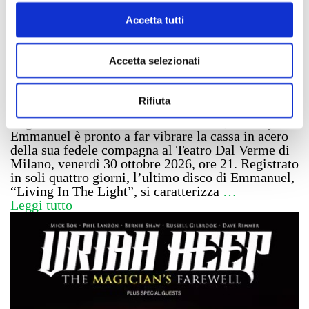
Accetta tutti
Tommy Emmanuel – JAZZMI
Accetta selezionati
Rifiuta
Definito da NPR’s World Cafe come “uno dei
migliori chitarristi acustici al mondo”, Tommy
Emmanuel è pronto a far vibrare la cassa in acero
della sua fedele compagna al Teatro Dal Verme di
Milano, venerdì 30 ottobre 2026, ore 21. Registrato
in soli quattro giorni, l’ultimo disco di Emmanuel,
“Living In The Light”, si caratterizza
…
Leggi tutto