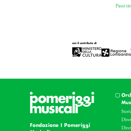
Passi t
Orc
Musi
Stori
Diret
Fondazione I Pomeriggi
Dire