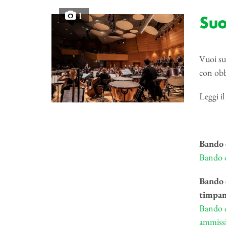
1
Suo
Vuoi su
con obb
Leggi i
Bando d
Bando 
Bando d
timpani
Bando 
ammiss