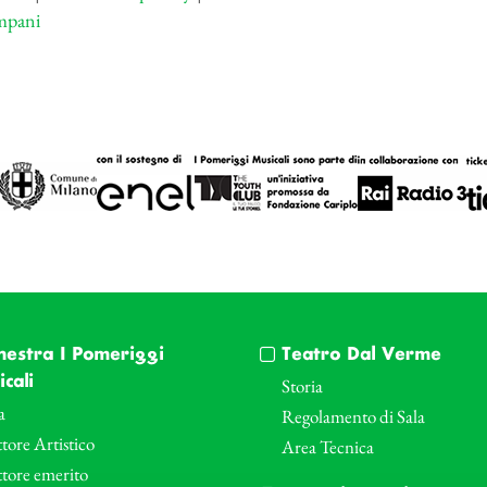
impani
hestra I Pomeriggi
Teatro Dal Verme
cali
Storia
a
Regolamento di Sala
tore Artistico
Area Tecnica
ttore emerito