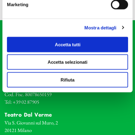
Marketing
Mostra dettagli
Accetta tutti
Accetta selezionati
Fondazione I Pomeriggi Musicali
Via S. Giovanni sul Muro, 2
20121 Milano
Rifiuta
Partita Iva 04410060158
Cod. Fisc. 80078650159
Tel: +39 02 87905
Teatro Dal Verme
Via S. Giovanni sul Muro, 2
20121 Milano