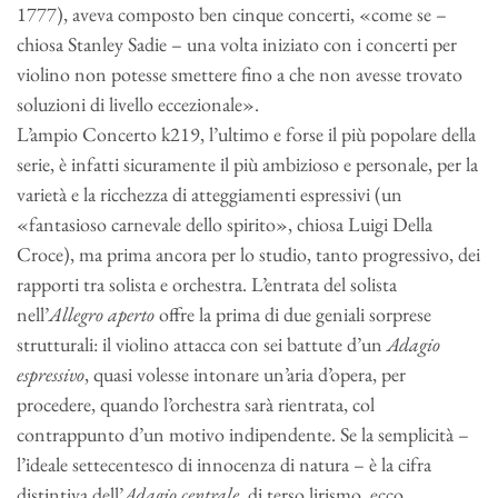
1777), aveva composto ben cinque concerti, «come se –
chiosa Stanley Sadie – una volta iniziato con i concerti per
violino non potesse smettere fino a che non avesse trovato
soluzioni di livello eccezionale».
L’ampio Concerto k219, l’ultimo e forse il più popolare della
serie, è infatti sicuramente il più ambizioso e personale, per la
varietà e la ricchezza di atteggiamenti espressivi (un
«fantasioso carnevale dello spirito», chiosa Luigi Della
Croce), ma prima ancora per lo studio, tanto progressivo, dei
rapporti tra solista e orchestra. L’entrata del solista
nell’
Allegro aperto
offre la prima di due geniali sorprese
strutturali: il violino attacca con sei battute d’un
Adagio
espressivo
, quasi volesse intonare un’aria d’opera, per
procedere, quando l’orchestra sarà rientrata, col
contrappunto d’un motivo indipendente. Se la semplicità –
l’ideale settecentesco di innocenza di natura – è la cifra
distintiva dell’
Adagio centrale
, di terso lirismo, ecco