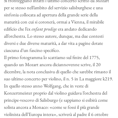
Si fronteggiano infatti l’ultimo concerto scritto da Mozart
per se stesso nell’ambito del servizio salisburghese e una
sinfonia collocata ad apertura della grande serie della
maturità con cui si coronerà, ormai a Vienna, il mirabile
edificio che l’ex
enfant prodige
era andato dedicando
all’orchestra. Lo stesso autore, dunque, ma due contesti
diversi e due diverse maturità, a dar vita a pagine dotate
ciascuna d’un fascino specifico.
Il primo fotogramma lo scattiamo sul finire del 1775,
quando un Mozart ancora diciannovenne scrive, il 20
dicembre, la nota conclusiva di quello che sarebbe rimasto il
suo ultimo concerto per violino, il n. 5 in La maggiore k219.
In quello stesso anno Wolfgang, che in veste di
Konzertmeister proprio dal violino guidava l’orchestra del
principe-vescovo di Salisburgo (e sappiamo si esibirà come
solista ancora a Monaco: «come se fossi il più grande
violinista dell’Europa intera», scriverà al padre il 6 ottobre