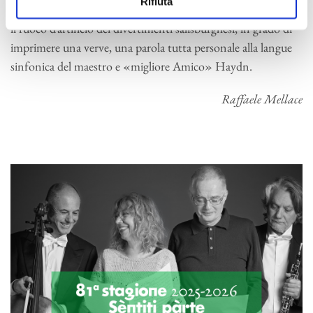
Rifiuta
nella leggerezza del
Presto
finale traluce ancora perfettamente
il fuoco d’artificio dei divertimenti salisburghesi, in grado di
imprimere una verve, una parola tutta personale alla langue
sinfonica del maestro e «migliore Amico» Haydn.
Raffaele Mellace