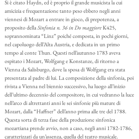
Si è citato Haydn, ed è proprio il grande musicista la cui
amicizia e frequentazione tanto peso ebbero negli anni
viennesi di Mozart a entrare in gioco, di prepotenza, a
proposito della
Sinfonia n. 36 in Do maggiore
K425,
soprannominata “Linz” poiché composta, in pochi giorni,
nel capoluogo dell’Alta Austria, e dedicata in un primo
tempo al conte Thun. Questi nell’autunno 1783 aveva
ospitato i Mozart, Wolfgang e Konstanze, di ritorno a
Vienna da Salisburgo, dove la sposa di Wolfgang era stata
presentata al padre di lui. La composizione della sinfonia, poi
rivista a Vienna nel biennio successivo, ha luogo all’inizio
dell’ultimo decennio del compositore, in cui vedranno la luce
nell’arco di altrettanti anni le sei sinfonie più mature di
Mozart, dalla “Haffner” dell’anno prima alle tre del 1788.
Questa sorta di terza fase della produzione sinfonica
mozartiana prende avvio, non a caso, negli anni 1782-1786,
caratterizzati da un’assenza, quella del teatro musicale.