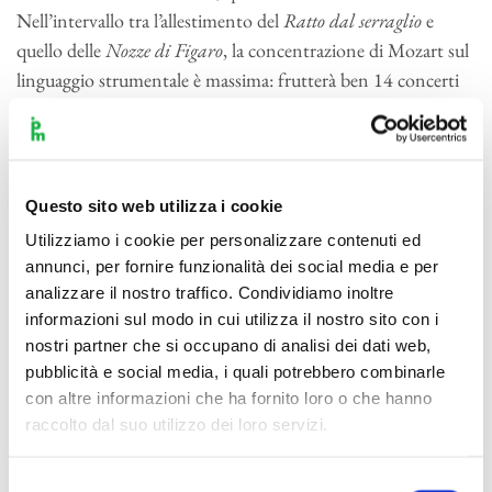
Nell’intervallo tra l’allestimento del
Ratto dal serraglio
e
quello delle
Nozze di Figaro
, la concentrazione di Mozart sul
linguaggio strumentale è massima: frutterà ben 14 concerti
per pianoforte (dal K413 al K491: nella stagione in corso ne
verranno proposti, già dal prossimo concerto, non meno di
9), i quartetti dedicati a Haydn e le sinfonie “Haffner” e
“Linzer”. Specie in quest’ultima, per impiegare la prosa
Questo sito web utilizza i cookie
immaginifica di Georges de Saint-Foix, specialista mozartiano
Utilizziamo i cookie per personalizzare contenuti ed
del primo Novecento, il compositore «entra deliberatamente
annunci, per fornire funzionalità dei social media e per
nel grande e alto dominio del genere sinfonico». In altre
analizzare il nostro traffico. Condividiamo inoltre
parole, con la “Linz” che Mozart mette a punto una scrittura
informazioni sul modo in cui utilizza il nostro sito con i
moderna e ambiziosa per l’orchestra che si lascia alle spalle
nostri partner che si occupano di analisi dei dati web,
pubblicità e social media, i quali potrebbero combinarle
una produzione che affondava le radici ancora nella sua
con altre informazioni che ha fornito loro o che hanno
infanzia per guardare al modello di Haydn, l’«amico mio
raccolto dal suo utilizzo dei loro servizi.
carissimo» della dedica dei quartetti di quegli stessi anni.
Lo dichiara già dall’avvio l’ampia, monumentale introduzione
Selezione