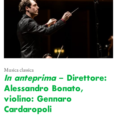
Musica classica
In anteprima
– Direttore:
Alessandro Bonato,
violino: Gennaro
Cardaropoli