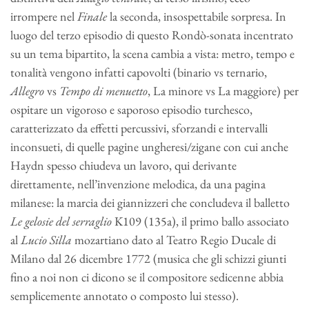
irrompere nel
Finale
la seconda, insospettabile sorpresa. In
luogo del terzo episodio di questo Rondò-sonata incentrato
su un tema bipartito, la scena cambia a vista: metro, tempo e
tonalità vengono infatti capovolti (binario vs ternario,
Allegro
vs
Tempo di menuetto
, La minore vs La maggiore) per
ospitare un vigoroso e saporoso episodio turchesco,
caratterizzato da effetti percussivi, sforzandi e intervalli
inconsueti, di quelle pagine ungheresi/zigane con cui anche
Haydn spesso chiudeva un lavoro, qui derivante
direttamente, nell’invenzione melodica, da una pagina
milanese: la marcia dei giannizzeri che concludeva il balletto
Le gelosie del serraglio
K109 (135a), il primo ballo associato
al
Lucio Silla
mozartiano dato al Teatro Regio Ducale di
Milano dal 26 dicembre 1772 (musica che gli schizzi giunti
fino a noi non ci dicono se il compositore sedicenne abbia
semplicemente annotato o composto lui stesso).