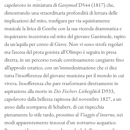
capolavoro in miniatura di
Ganymed
D544 (1817) che,
dimostrando una straordinaria profondità di lettura delle
implicazioni del mito, trasfigura per via squisitamente
musicale la lirica di Goethe con la sua vicenda drammatica e
inquietante incentrata sul mito del giovane Ganimede, rapito
da un’aquila per conto di Giove. Non vi sono strofe regolari
ma l’ascesa del prota gonista all’Olimpo è seguita in presa
diretta, in un percorso tonale continuamente cangiante fino
all’approdo estatico, con un’immedesimazione che ci dice
tutta l’insofferenza del giovane musicista per il mondo in cui
viveva. Insofferenza che pare trasformarsi direttamente in
aspirazione alla morte in
Des Fischers Liebesglück
D933,
capolavoro dalla bellezza rapinosa del novembre 1827, a un
anno dalla scomparsa di Schubert, di cui rispecchia
pienamente lo stile tardo, prossimo al
Viaggio d’inverno
, nei
modi apparentemente innocui d’un notturno acquatico.