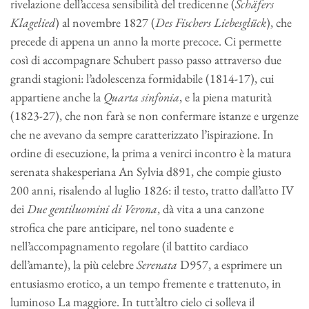
rivelazione dell’accesa sensibilità del tredicenne (
Schäfers
Klagelied
) al novembre 1827 (
Des Fischers Liebesglück
), che
precede di appena un anno la morte precoce. Ci permette
così di accompagnare Schubert passo passo attraverso due
grandi stagioni: l’adolescenza formidabile (1814-17), cui
appartiene anche la
Quarta sinfonia
, e la piena maturità
(1823-27), che non farà se non confermare istanze e urgenze
che ne avevano da sempre caratterizzato l’ispirazione. In
ordine di esecuzione, la prima a venirci incontro è la matura
serenata shakesperiana An Sylvia d891, che compie giusto
200 anni, risalendo al luglio 1826: il testo, tratto dall’atto IV
dei
Due gentiluomini di Verona
, dà vita a una canzone
strofica che pare anticipare, nel tono suadente e
nell’accompagnamento regolare (il battito cardiaco
dell’amante), la più celebre
Serenata
D957, a esprimere un
entusiasmo erotico, a un tempo fremente e trattenuto, in
luminoso La maggiore. In tutt’altro cielo ci solleva il