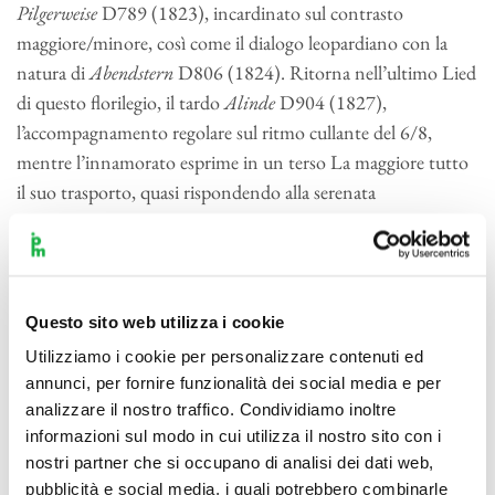
Pilgerweise
D789 (1823), incardinato sul contrasto
maggiore/minore, così come il dialogo leopardiano con la
natura di
Abendstern
D806 (1824). Ritorna nell’ultimo Lied
di questo florilegio, il tardo
Alinde
D904 (1827),
l’accompagnamento regolare sul ritmo cullante del 6/8,
mentre l’innamorato esprime in un terso La maggiore tutto
il suo trasporto, quasi rispondendo alla serenata
shakesperiana di
An Sylvia.
La
Sinfonia n. 4
“Tragica” del giovane Schubert, fu
completata il 27 aprile 1816, in un periodo di fervore
personale per il genere – tra il 1815 e il 1818 videro la luce
Questo sito web utilizza i cookie
tutte le sinfonie tra la seconda e la sesta, oltre ai due
Utilizziamo i cookie per personalizzare contenuti ed
movimenti frammentari d615 – e in un anno molto
annunci, per fornire funzionalità dei social media e per
prolifico che fruttò, tra l’altro, oltre un centinaio di Lieder e,
analizzare il nostro traffico. Condividiamo inoltre
nelle stesse settimane della nostra sinfonia, le tre sonatine
informazioni sul modo in cui utilizza il nostro sito con i
per violino e pianoforte. Venne però ascoltata per la prima
nostri partner che si occupano di analisi dei dati web,
volta soltanto postuma, nel 1849. Richiede un approccio
pubblicità e social media, i quali potrebbero combinarle