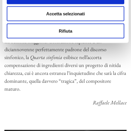
goffaggine, cui il delicato
Trio
pastorale condotto dagli oboi
aggiunge un tocco di bucolica innocenza. Nemmeno la
Accetta selezionati
ripresa dell’urgenza espressiva del Do minore nel
Finale
riesce a rinunciare al tono giocoso e spensierato del dialogo
Rifiuta
tra archi e legni che anima il secondo tema, nuovamente in
La bemolle maggiore. Costruzione sapiente d’un
diciannovenne perfettamente padrone del discorso
sinfonico, la
Quarta sinfonia
esibisce nell’accorta
compensazione di ingredienti diversi un progetto di nitida
chiarezza, cui è ancora estranea l’inquietudine che sarà la cifra
dominante, quella davvero “tragica”, del compositore
maturo.
Raffaele Mellace