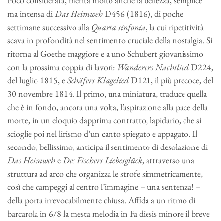
Poco considerata, merita molto anche la bellezza, semplice
ma intensa di
Das Heimweh
D456 (1816), di poche
settimane successivo alla
Quarta sinfonia
, la cui ripetitività
scava in profondità nel sentimento cruciale della nostalgia. Si
ritorna al Goethe maggiore e a uno Schubert giovanissimo
con la prossima coppia di lavori:
Wanderers Nachtlied
D224,
del luglio 1815, e
Schäfers Klagelied
D121, il più precoce, del
30 novembre 1814. Il primo, una miniatura, traduce quella
che è in fondo, ancora una volta, l’aspirazione alla pace della
morte, in un eloquio dapprima contratto, lapidario, che si
scioglie poi nel lirismo d’un canto spiegato e appagato. Il
secondo, bellissimo, anticipa il sentimento di desolazione di
Das Heimweh
e
Des Fischers Liebesglück
, attraverso una
struttura ad arco che organizza le strofe simmetricamente,
così che campeggi al centro l’immagine – una sentenza! –
della porta irrevocabilmente chiusa. Affida a un ritmo di
barcarola in 6/8 la mesta melodia in Fa diesis minore il breve