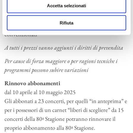
Accetta selezionati
Riduzioni
Rifiuta
Ridotto: under30, over60, gruppi, associazioni ed enti
convenzionati
A tutti i prezzi vanno aggiunti i diritti di prevendita
Per cause di forza maggiore o per ragioni tecniche i
programmi possono subire variazioni
Rinnovo abbonamenti
dal 10 aprile al 10 maggio 2025
Gli abbonati a 23 concerti, per quelli “in anteprima” e
per i possessori di un carnet “liberi di scegliere” da 15
concerti della 80ª Stagione potranno rinnovare il
proprio abbonamento alla 80ª Stagione.