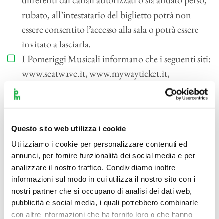
rubato, all’intestatario del biglietto potrà non
essere consentito l’accesso alla sala o potrà essere
invitato a lasciarla.
I Pomeriggi Musicali informano che i seguenti siti:
www.seatwave.it, www.mywayticket.it,
www.worldticketshop.it e www.viagogo.it, non
sono canali ufficiali autorizzati alla vendita dei
biglietti per gli spettacoli in programma presso il
Questo sito web utilizza i cookie
Teatro Dal Verme.
Utilizziamo i cookie per personalizzare contenuti ed
Il singolo biglietto costituisce diritto di accesso
annunci, per fornire funzionalità dei social media e per
esclusivamente per l’evento nella data, nel giorno,
analizzare il nostro traffico. Condividiamo inoltre
nel posto, nell’orario e nella categoria per il quale è
informazioni sul modo in cui utilizza il nostro sito con i
stato emesso.
nostri partner che si occupano di analisi dei dati web,
pubblicità e social media, i quali potrebbero combinarle
In caso di eventuali errori e/o omissioni è
con altre informazioni che ha fornito loro o che hanno