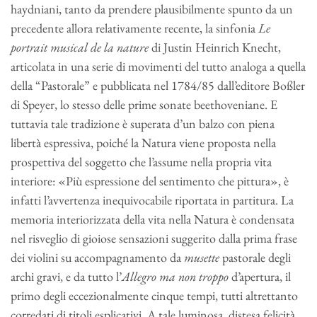
haydniani, tanto da prendere plausibilmente spunto da un
precedente allora relativamente recente, la sinfonia
Le
portrait musical de la nature
di Justin Heinrich Knecht,
articolata in una serie di movimenti del tutto analoga a quella
della “Pastorale” e pubblicata nel 1784/85 dall’editore Boßler
di Speyer, lo stesso delle prime sonate beethoveniane. E
tuttavia tale tradizione è superata d’un balzo con piena
libertà espressiva, poiché la Natura viene proposta nella
prospettiva del soggetto che l’assume nella propria vita
interiore: «Più espressione del sentimento che pittura», è
infatti l’avvertenza inequivocabile riportata in partitura. La
memoria interiorizzata della vita nella Natura è condensata
nel risveglio di gioiose sensazioni suggerito dalla prima frase
dei violini su accompagnamento da
musette
pastorale degli
archi gravi, e da tutto l’
Allegro ma non troppo
d’apertura, il
primo degli eccezionalmente cinque tempi, tutti altrettanto
corredati di titoli esplicativi. A tale luminosa, distesa felicità