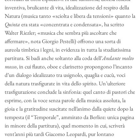
inventiva, brulicante di vita, idealizzazione del respiro della
Natura (musica tanto «sciolta e libera da tensioni» quanto la
Quinta
era stata «concentrata e condensata», ha scritto
Walter Riezler; «musica che sembra più ascoltare che
affermare», nota Giorgio Pestelli) offrono una sorta di
aureola timbrica i legni, in evidenza in tutta la studiatissima
partitura. Si badi anche soltanto alla coda dell’
Andante molto
mosso
, in cui flauto, oboe e clarinetto propongono l’incanto
d’un dialogo idealizzato tra usignolo, quaglia e cucù, voci
della natura trasfigurate in vita dello spirito. Un’ulteriore
trasfigurazione conclude la sinfonia: quel canto di pastori che
esprime, con la voce senza parole della musica assoluta, la
gioia e la gratitudine suscitate nell’animo dalla quiete dopo la
tempesta (il “Temporale”, ammirato da Berlioz: unica pagina
in minore della partitura), quel momento in cui, scriverà
vent’anni più tardi Giacomo Leopardi, pur lontano