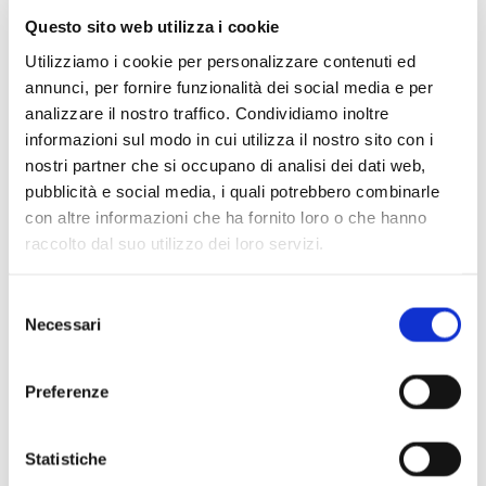
culturali che fruttò i capolavori della maturità mozartiana.
Questo sito web utilizza i cookie
Domina la partitura la cifra del tragico, una malinconia nera
Utilizziamo i cookie per personalizzare contenuti ed
che impregna l’invenzione tematica sin dalla sua definizione,
annunci, per fornire funzionalità dei social media e per
in patente contrasto con le sinfonie sorelle. Nella distratta
analizzare il nostro traffico. Condividiamo inoltre
abitudine all’ascolto della nostra società, il tema inaugurale
informazioni sul modo in cui utilizza il nostro sito con i
della sinfonia è svilito a
jingle
da cellulare, con l’inevitabile
nostri partner che si occupano di analisi dei dati web,
pubblicità e social media, i quali potrebbero combinarle
conseguenza di annichilire la vibrante tensione tragica che
con altre informazioni che ha fornito loro o che hanno
abita quel motivo fascinoso: un inciso ossessivo preparato
raccolto dal suo utilizzo dei loro servizi.
dall’irrituale attacco in piano delle viole divise e incardinato
in un ritmo anapestico che comunica il disagio radicale di
Selezione
un’instabilità irrisolta, l’impossibilità di fermare il piede su un
Necessari
del
punto d’appoggio sicuro, un dinamismo affannoso, sospinto
consenso
dall’urgenza d’un determinismo ineluttabile. Al primo
Preferenze
movimento segue la grazia delicata del raccolto
Andante
in
Mi bemolle maggiore, la cui scrittura canonica cita gli stilemi
dello stile severo. Il breve ma fondamentale
Minuetto
Statistiche