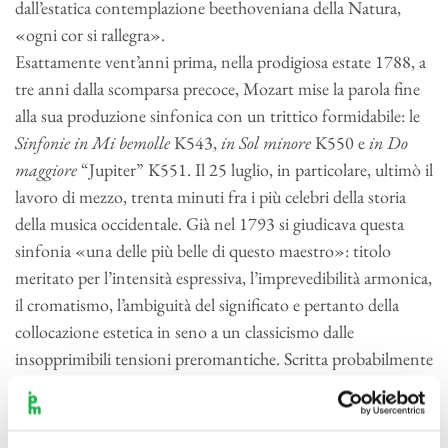
dall’estatica contemplazione beethoveniana della Natura,
«ogni cor si rallegra».
Esattamente vent’anni prima, nella prodigiosa estate 1788, a
tre anni dalla scomparsa precoce, Mozart mise la parola fine
alla sua produzione sinfonica con un trittico formidabile: le
Sinfonie in Mi bemolle
K543,
in Sol minore
K550 e
in Do
maggiore
“Jupiter” K551. Il 25 luglio, in particolare, ultimò il
lavoro di mezzo, trenta minuti fra i più celebri della storia
della musica occidentale. Già nel 1793 si giudicava questa
sinfonia «una delle più belle di questo maestro»: titolo
meritato per l’intensità espressiva, l’imprevedibilità armonica,
il cromatismo, l’ambiguità del significato e pertanto della
collocazione estetica in seno a un classicismo dalle
insopprimibili tensioni preromantiche. Scritta probabilmente
in vista della stagione concertistica dell’inverno seguente,
quando peraltro non la si ascoltò, la sinfonia è prodotto di
quel laboratorio viennese di idee ed esperienze umane e