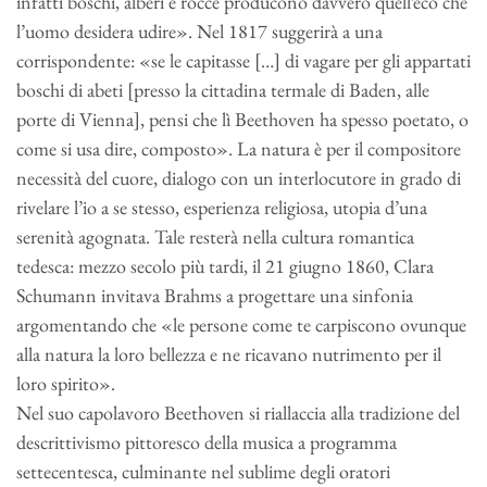
infatti boschi, alberi e rocce producono davvero quell’eco che
l’uomo desidera udire». Nel 1817 suggerirà a una
corrispondente: «se le capitasse […] di vagare per gli appartati
boschi di abeti [presso la cittadina termale di Baden, alle
porte di Vienna], pensi che lì Beethoven ha spesso poetato, o
come si usa dire, composto». La natura è per il compositore
necessità del cuore, dialogo con un interlocutore in grado di
rivelare l’io a se stesso, esperienza religiosa, utopia d’una
serenità agognata. Tale resterà nella cultura romantica
tedesca: mezzo secolo più tardi, il 21 giugno 1860, Clara
Schumann invitava Brahms a progettare una sinfonia
argomentando che «le persone come te carpiscono ovunque
alla natura la loro bellezza e ne ricavano nutrimento per il
loro spirito».
Nel suo capolavoro Beethoven si riallaccia alla tradizione del
descrittivismo pittoresco della musica a programma
settecentesca, culminante nel sublime degli oratori