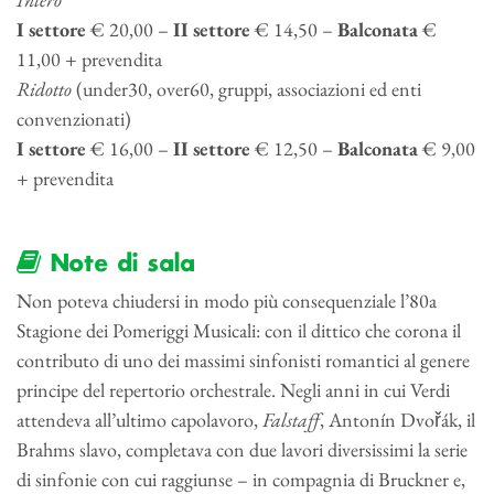
I settore
€ 20,00 –
II settore
€ 14,50 –
Balconata
€
11,00 + prevendita
Ridotto
(under30, over60, gruppi, associazioni ed enti
convenzionati)
I settore
€ 16,00 –
II settore
€ 12,50 –
Balconata
€ 9,00
+ prevendita
Note di sala
Non poteva chiudersi in modo più consequenziale l’80a
Stagione dei Pomeriggi Musicali: con il dittico che corona il
contributo di uno dei massimi sinfonisti romantici al genere
principe del repertorio orchestrale. Negli anni in cui Verdi
attendeva all’ultimo capolavoro,
Falstaff
, Antonín Dvořák, il
Brahms slavo, completava con due lavori diversissimi la serie
di sinfonie con cui raggiunse – in compagnia di Bruckner e,