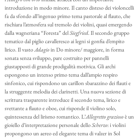
introduzione in modo minore. Il canto disteso dei violoncelli
fa da sfondo all’ingenuo primo tema pastorale al flauto, che
rischiara l’atmosfera sul tremolo dei violini, quasi emergendo
dalla wagneriana “Foresta” del
Siegfried
. Il secondo gruppo
tematico dal piglio cavalleresco ai legni si gonfia d’empito
lirico. Il vasto
Adagio
in Do minore/ maggiore, in forma
sonata senza sviluppo, pare costruito per pannelli
giustapposti di grande prodigalità motivica. Gli archi
espongono un intenso primo tema dall’ampio respiro
sinfonico, cui rispondono un carillon sbarazzino dei flauti e
la struggente melodia dei clarinetti. Una nuova sezione di
scrittura trasparente introduce il secondo tema, lirico e
svettante a flauto e oboe, cui risponde il violino solo,
quintessenza del lirismo romantico. L’
Allegretto grazioso
è un
gioiello d’interpretazione personale dello
Scherzo
: i violini
propongono un aereo ed elegante tema di valzer in Sol