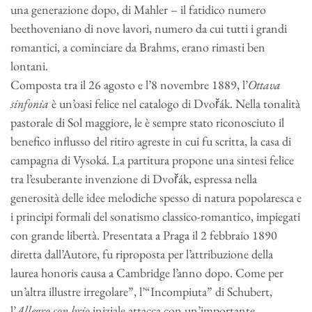
una generazione dopo, di Mahler – il fatidico numero
beethoveniano di nove lavori, numero da cui tutti i grandi
romantici, a cominciare da Brahms, erano rimasti ben
lontani.
Composta tra il 26 agosto e l’8 novembre 1889, l’
Ottava
sinfonia
è un’oasi felice nel catalogo di Dvořák. Nella tonalità
pastorale di Sol maggiore, le è sempre stato riconosciuto il
benefico influsso del ritiro agreste in cui fu scritta, la casa di
campagna di Vysoká. La partitura propone una sintesi felice
tra l’esuberante invenzione di Dvořák, espressa nella
generosità delle idee melodiche spesso di natura popolaresca e
i principi formali del sonatismo classico-romantico, impiegati
con grande libertà. Presentata a Praga il 2 febbraio 1890
diretta dall’Autore, fu riproposta per l’attribuzione della
laurea honoris causa a Cambridge l’anno dopo. Come per
un’altra illustre irregolare”, l’“Incompiuta” di Schubert,
l’
Allegro con brio
iniziale attacca con un’importante