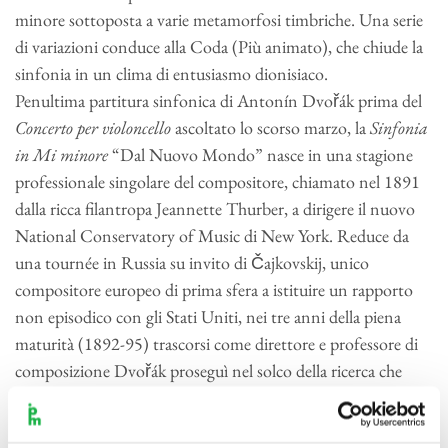
minore sottoposta a varie metamorfosi timbriche. Una serie
di variazioni conduce alla Coda (Più animato), che chiude la
sinfonia in un clima di entusiasmo dionisiaco.
Penultima partitura sinfonica di Antonín Dvořák prima del
Concerto per violoncello
ascoltato lo scorso marzo, la
Sinfonia
in Mi minore
“Dal Nuovo Mondo” nasce in una stagione
professionale singolare del compositore, chiamato nel 1891
dalla ricca filantropa Jeannette Thurber, a dirigere il nuovo
National Conservatory of Music di New York. Reduce da
una tournée in Russia su invito di Čajkovskij, unico
compositore europeo di prima sfera a istituire un rapporto
non episodico con gli Stati Uniti, nei tre anni della piena
maturità (1892-95) trascorsi come direttore e professore di
composizione Dvořák proseguì nel solco della ricerca che
l’aveva sempre ispirato, raccogliendo l’appello dei suoi
interlocutori d’Oltreoceano a «indicare loro la Terra