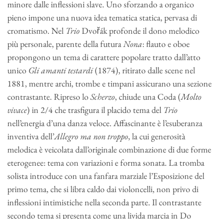
minore dalle inflessioni slave. Uno sforzando a organico
pieno impone una nuova idea tematica statica, pervasa di
cromatismo. Nel
Trio
Dvořák profonde il dono melodico
più personale, parente della futura
Nona
: flauto e oboe
propongono un tema di carattere popolare tratto dall’atto
unico
Gli amanti testardi
(1874), ritirato dalle scene nel
1881, mentre archi, trombe e timpani assicurano una sezione
contrastante. Ripreso lo
Scherzo
, chiude una Coda (
Molto
vivace
) in 2/4 che trasfigura il placido tema del
Trio
nell’energia d’una danza veloce. Affascinante è l’esuberanza
inventiva dell’
Allegro ma non troppo
, la cui generosità
melodica è veicolata dall’originale combinazione di due forme
eterogenee: tema con variazioni e forma sonata. La tromba
solista introduce con una fanfara marziale l’Esposizione del
primo tema, che si libra caldo dai violoncelli, non privo di
inflessioni intimistiche nella seconda parte. Il contrastante
secondo tema si presenta come una livida marcia in Do