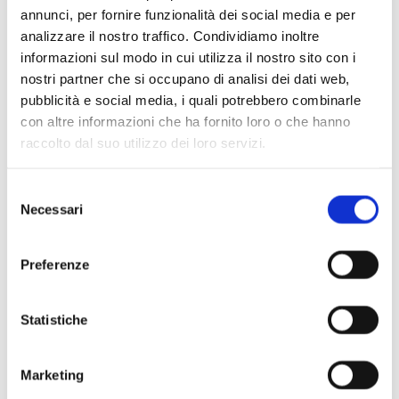
viennese per recuperare, nel Finale, la ciaccona
annunci, per fornire funzionalità dei social media e per
barocca.
analizzare il nostro traffico. Condividiamo inoltre
Scritta nel 1884-85 in due soggiorni estivi a
informazioni sul modo in cui utilizza il nostro sito con i
Mürzzuschlag, in Stiria, presentata il 25 ottobre
nostri partner che si occupano di analisi dei dati web,
1885, la
Sinfonia
inanella tre movimenti di carattere
pubblicità e social media, i quali potrebbero combinarle
con altre informazioni che ha fornito loro o che hanno
sensibilmente contra stante prima di giungere al
raccolto dal suo utilizzo dei loro servizi.
Finale, un unicum nella letteratura sinfonica
romantica. Domina il primo movimento
Selezione
un’invenzione straordinaria, un tema di struggente
Necessari
del
malinconia costruito su cellule minime di due note
consenso
intercalate da pause, basato su un unico intervallo e
Preferenze
la sua inversione. Una bellicosa fanfara di legni e
corni inaugura il secondo gruppo tematico, che
esprime una calda serenata a violoncelli e corni.
Statistiche
Nello spirito della serenata è anche la terza idea
tematica, metricamente instabile, affidata a legni e
Marketing
corni sull’accompagnamento leggero degli archi.