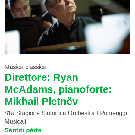
Musica classica
Direttore: Ryan
McAdams, pianoforte:
Mikhail Pletnëv
81a Stagione Sinfonica Orchestra I Pomeriggi
Musicali
Sèntiti pàrte