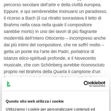
percorso secolare dell’arte e della civiltà europea.
Eppure, e qui sembrerebbe insinuarsi un paradosso,
il ricorso a Bach (il cui ritratto sovrastava il letto di
Brahms nella casa nella quale il compositore
sarebbe morto) in uno dei lavori di più flagrante
modernità dell’intero Ottocento – incompreso anche
dai più intimi del compositore, che ne soffrì molto –
getta un ponte tra l’arte dei Padri, portatrice di
istanze etico-spirituali profonde, e il Novecento
musicale, che con Schönberg avrebbe riconosciuto
proprio nel Brahms della
Quarta
il campione d’un
linguaggio musicale gravido di futuro. Vi si ritrovano
la passione brahmsiana per la complessità formale
e insieme la consapevolezza storica della propria
arte, che in quest’ultima prova guarda ancora più
Questo sito web utilizza i cookie
indietro rispetto al fondamentale classicismo
Utilizziamo i cookie per personalizzare contenuti ed