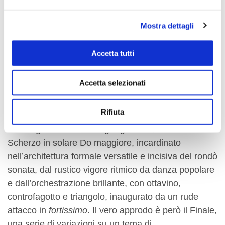
L’
Andante moderato
, un tempo di sonata privo di
sviluppo, autentico gioiello di chiarezza e
Mostra dettagli
immaginazione formale, propone una narrazione
che attraversa un paesaggio sonoro sempre
Accetta tutti
mutevole tra raffinate alchimie timbriche. Suggestivo
l’attacco, affidato al richiamo dei corni, che eludono
Accetta selezionati
la tonalità d’impianto per ricorrere all’arcaico modo
frigio, cui rispondono stentorei flauti, oboi e fagotti.
Rifiuta
Una nuova svolta è imposta dall’esplosione di
vitalità giovanile dall’
Allegro giocoso
, schietto
Scherzo in solare Do maggiore, incardinato
nell’architettura formale versatile e incisiva del rondò
sonata, dal rustico vigore ritmico da danza popolare
e dall’orchestrazione brillante, con ottavino,
controfagotto e triangolo, inaugurato da un rude
attacco in
fortissimo
. Il vero approdo è però il Finale,
una serie di variazioni su un tema di