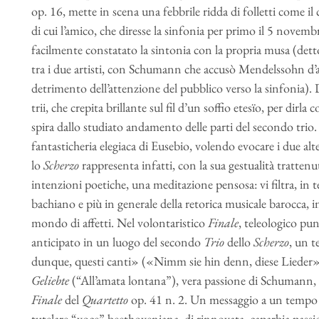
op. 16, mette in scena una febbrile ridda di folletti come i
di cui l’amico, che diresse la sinfonia per primo il 5 novem
facilmente constatato la sintonia con la propria musa (detto
tra i due artisti, con Schumann che accusò Mendelssohn d’a
detrimento dell’attenzione del pubblico verso la sinfonia)
trii, che crepita brillante sul fil d’un soffio etesïo, per dirl
spira dallo studiato andamento delle parti del secondo trio. 
fantasticheria elegiaca di Eusebio, volendo evocare i due al
lo
Scherzo
rappresenta infatti, con la sua gestualità trattenu
intenzioni poetiche, una meditazione pensosa: vi filtra, in t
bachiano e più in generale della retorica musicale barocca, 
mondo di affetti. Nel volontaristico
Finale
, teleologico pu
anticipato in un luogo del secondo
Trio
dello
Scherzo
, un t
dunque, questi canti» («Nimm sie hin denn, diese Lieder»)
Geliebte
(“All’amata lontana”), vera passione di Schumann, 
Finale
del
Quartetto
op. 41 n. 2. Un messaggio a un tempo ci
tutelare “voce” beethoveniana, di rinnovata, caparbia passio