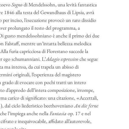
l coevo
Sogno
di Mendelssohn, una levità fantastica
bre 1846 alla testa del Gewandhaus di Lipsia, avrà
 per inciso, l’esecuzione provocò un raro dissidio
ver prolungato il resto del programma, a
. Di gusto mendelssohniano è anche il primo dei due
a con Falstaff, mentre un’intatta bellezza melodica
Alla furia capricciosa di Florestano succede la
ter ego schumanniani. L’
Adagio espressivo
che segue
ta ma intensa, da cui trapela un abisso di
ermini originali, l’esperienza del magistero
in grado di evocare con pochi tratti un intero
nto d’approdo dell’intera composizione, irrompe,
ema carico di significato: una citazione, «Accettali,
, dal ciclo liederistico beethoveniano
An die ferne
che l’impiega anche nella
Fantasia
op. 17 e nel
frato e inequivocabile, affidato all’autorevole,
ne per la vita.