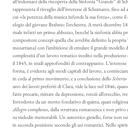
all’indomani della riscoperta della Sinfonia “Grande” di Schu
rappresenta il risveglio dell’interesse di Schumann, fino ad a
cui «la potenza della musica infonde la sua forza», come il 
elogio del giovane Brahms: l’orchestra. A metà dicembre 1
risale infatti un primo abbozzo, benché la sinfonia abbia p
compositore concepì quella che avrebbe definito la propria
mozartiana) con l’ambizione di emulare il grande modello d
complessità d’un lavoro tematico inedito nella produzione
il 1845, in studi approfonditi di contrappunto. L’interesse
forma, è evidente agli snodi capitali del lavoro, a cominciar
in coda al primo movimento, e a conclusione dello
Scherzo
uno dei lavori preferiti di Clara, vide la luce nel 1846, qua
fatte precarie, minate da depressione, ronzii all’orecchio, t
Introdotto da un motto fondativo di quieta, quasi religiosa 
Allegro
complesso, dalla struttura romanzesca e non privo di
su melodie memorabili. Un autentico gioiello, forse non suff
in seconda posizione secondo gli usi romantici. Nello spirito