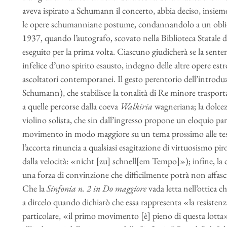
aveva ispirato a Schumann il concerto, abbia deciso, insieme
le opere schumanniane postume, condannandolo a un oblio 
1937, quando l’autografo, scovato nella Biblioteca Statale
eseguito per la prima volta. Ciascuno giudicherà se la sente
infelice d’uno spirito esausto, indegno delle altre opere estr
ascoltatori contemporanei. Il gesto perentorio dell’introdu
Schumann), che stabilisce la tonalità di Re minore trasporta
a quelle percorse dalla coeva
Walkiria
wagneriana; la dolcez
violino solista, che sin dall’ingresso propone un eloquio par
movimento in modo maggiore su un tema prossimo alle te
l’accorta rinuncia a qualsiasi esagitazione di virtuosismo pi
dalla velocità: «nicht [zu] schnell[em Tempo]»); infine, la
una forza di convinzione che difficilmente potrà non affasc
Che la
Sinfonia n. 2 in Do maggiore
vada letta nell’ottica 
a dircelo quando dichiarò che essa rappresenta «la resistenza
particolare, «il primo movimento [è] pieno di questa lotta».