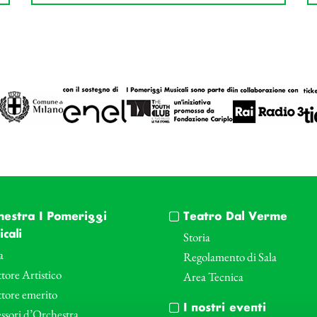
hestra I Pomeriggi
Teatro Dal Verme
cali
Storia
a
Regolamento di Sala
tore Artistico
Area Tecnica
ttore emerito
I nostri eventi
ssori d’Orchestra