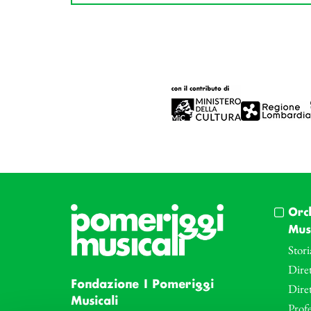
Orc
Musi
Stori
Diret
Fondazione I Pomeriggi
Dire
Musicali
Profe