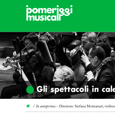
Gli spettacoli in ca
In anteprima
– Direttore: Stefano Montanari, violin