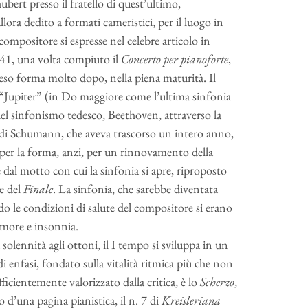
bert presso il fratello di quest’ultimo,
llora dedito a formati cameristici, per il luogo in
compositore si espresse nel celebre articolo in
841, una volta compiuto il
Concerto per pianoforte
,
reso forma molto dopo, nella piena maturità. Il
 “Jupiter” (in Do maggiore come l’ultima sinfonia
el sinfonismo tedesco, Beethoven, attraverso la
 di Schumann, che aveva trascorso un intero anno,
 per la forma, anzi, per un rinnovamento della
e dal motto con cui la sinfonia si apre, riproposto
e del
Finale
. La sinfonia, che sarebbe diventata
ndo le condizioni di salute del compositore si erano
remore e insonnia.
solennità agli ottoni, il I tempo si sviluppa in un
 enfasi, fondato sulla vitalità ritmica più che non
icientemente valorizzato dalla critica, è lo
Scherzo
,
 d’una pagina pianistica, il n. 7 di
Kreisleriana