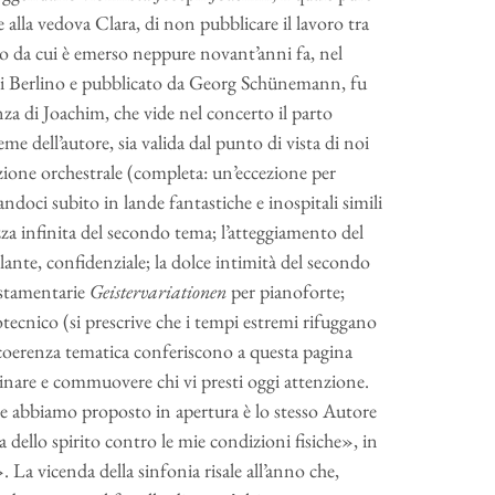
 alla vedova Clara, di non pubblicare il lavoro tra
da cui è emerso neppure novant’anni fa, nel
 di Berlino e pubblicato da Georg Schünemann, fu
nza di Joachim, che vide nel concerto il parto
eme dell’autore, sia valida dal punto di vista di noi
zione orchestrale (completa: un’eccezione per
ndoci subito in lande fantastiche e inospitali simili
za infinita del secondo tema; l’atteggiamento del
lante, confidenziale; la dolce intimità del secondo
stamentarie
Geistervariationen
per pianoforte;
rotecnico (si prescrive che i tempi estremi rifuggano
 coerenza tematica conferiscono a questa pagina
inare e commuovere chi vi presti oggi attenzione.
che abbiamo proposto in apertura è lo stesso Autore
 dello spirito contro le mie condizioni fisiche», in
 La vicenda della sinfonia risale all’anno che,