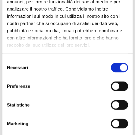
annunci, per fornire funzionalità dei social media e per
stesso e venne accolta trionfalmente nella Londra tanto
analizzare il nostro traffico. Condividiamo inoltre
favorevole a Mendelssohn il 13 giugno 1843 alla
informazioni sul modo in cui utilizza il nostro sito con i
Philharmonic Society. Capolavoro del sinfonismo
nostri partner che si occupano di analisi dei dati web,
ottocentesco, ancora ammirata e studiata decenni dopo da
pubblicità e social media, i quali potrebbero combinarle
un grande sinfonista come Bruckner, stupirà probabilmente
con altre informazioni che ha fornito loro o che hanno
raccolto dal suo utilizzo dei loro servizi.
per la grande varietà, al limite dell’eterogeneità, che
caratterizza i quattro tempi, a loro volta articolati in più
Selezione
sezioni interne contrastanti, varietà che Mendelssohn ha
Necessari
del
inteso rimarcare prescrivendo che essi vengano eseguiti il più
consenso
possibile senza soluzione di continuità. Restituzione di
Preferenze
atmosfere sentimentali più che frutto di citazioni
etnomusicologiche, la sinfonia si apre su un tema
malinconico ed evocativo in
Andante
e La minore:
Statistiche
riproposto al termine dello splendido e inquieto
Allegro
un
poco agitato come transizione al secondo movimento,
Marketing
resterà ben impresso nella memoria del pur antisemita e