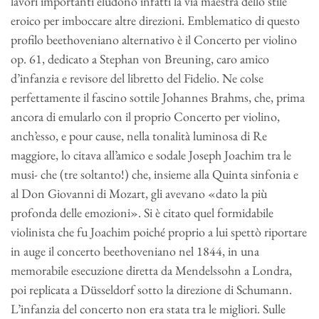
lavori importanti eludono infatti la via maestra dello stile
eroico per imboccare altre direzioni. Emblematico di questo
profilo beethoveniano alternativo è il
Concerto
per
violino
op. 61, dedicato a Stephan von Breuning, caro amico
d’infanzia e revisore del libretto del
Fidelio
. Ne colse
perfettamente il fascino sottile Johannes Brahms, che, prima
ancora di emularlo con il proprio
Concerto
per
violino
,
anch’esso, e
pour
cause
, nella tonalità luminosa di Re
maggiore, lo citava all’amico e sodale Joseph Joachim tra le
musi- che (tre soltanto!) che, insieme alla
Quinta
sinfonia
e
al
Don
Giovanni
di Mozart, gli avevano «dato la più
profonda delle emozioni». Si è citato quel formidabile
violinista che fu Joachim poiché proprio a lui spettò riportare
in auge il concerto beethoveniano nel 1844, in una
memorabile esecuzione diretta da Mendelssohn a Londra,
poi replicata a Düsseldorf sotto la direzione di Schumann.
L’infanzia del concerto non era stata tra le migliori. Sulle