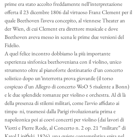
prime era stato accolto freddamente nell’interpretazione
offerta il 23 dicembre 1806 dal virtuoso Franz Clement per il
quale Beethoven l’aveva concepito, al viennese Theater an
der Wien, di cui Clement era direttore musicale e dove
Beethoven aveva messo in scena le prime due versioni del
Fidelio
.
A quel felice incontro dobbiamo la più importante
esperienza sinfonica beethoveniana con il violino, unico
strumento oltre al pianoforte destinatario d’un concerto
solistico dopo un’interrotta prova giovanile (il torso
cospicuo d’un
Alle
gro
di concerto WoO 5 risalente a Bonn)
e le due splendide romanze per violino e orchestra. Al di là
della presenza di stilemi militari, come l’avvio affidato ai
timpa- ni, trasmessi dalla Parigi rivoluzionaria prima e
napoleonica poi ai coevi concerti per violino (dai lavori di
Viotti e Pierre Rode, al
Concerto
n.
2
op. 21 “militare” di
Karol Lipiński, 1826), una quiete contemplativa spira nel