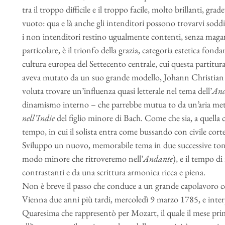
tra il troppo difficile e il troppo facile, molto brillanti, gr
vuoto: qua e là anche gli intenditori possono trovarvi soddi
i non intenditori restino ugualmente contenti, senza magari
particolare, è il trionfo della grazia, categoria estetica fond
cultura europea del Settecento centrale, cui questa partit
aveva mutato da un suo grande modello, Johann Christian Ba
voluta trovare un’influenza quasi letterale nel tema dell’
And
dinamismo interno – che parrebbe mutua to da un’aria me
nell’Indie
del figlio minore di Bach. Come che sia, a quella ci
tempo, in cui il solista entra come bussando con civile cort
Sviluppo un nuovo, memorabile tema in due successive tonal
modo minore che ritroveremo nell’
Andante
), e il tempo d
contrastanti e da una scrittura armonica ricca e piena.
Non è breve il passo che conduce a un grande capolavoro 
Vienna due anni più tardi, mercoledì 9 marzo 1785, e interp
Quaresima che rappresentò per Mozart, il quale il mese pr