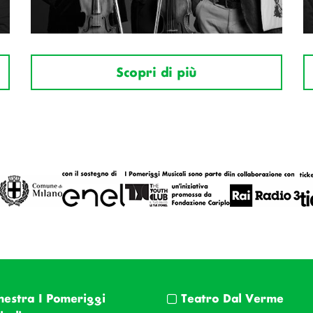
Scopri di più
hestra I Pomeriggi
Teatro Dal Verme