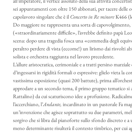
all’imperatore, il vertice assoluto della sua attività concerti
sei appuntamenti con oltre 150 abbonati, per tacere delle
capolavoro singolare che è il
Concerto in Re minore
K466 (lo
Do maggiore ne rappresenta una sorta di capovolgimento, i
(«straordinariamente difficile», l’avrebbe definito papà Le
scena: dopo una tragedia fosca una «commedia degli equivo
peraltro perdere di vista (eccome!) un lirismo dai risvolti ab
solista e orchestra raggiunta nel lavoro precedente.
L’allure aristocratica, cerimoniale e a tratti persino marziale 
d’ingessarsi in rigidità formali o espressive: glielo vieta la
vastissima esposizione (quasi 200 battute), prima all’orchest
approdare a un secondo tema, il primo gruppo tematico si
Rattalino) da cui scaturiscono idee a profusione. Radicalme
l’accerchiano, l’
Andante,
incardinato in un pastorale Fa maggi
un’invenzione che agisce soprattutto su due parametri, melod
sorgivo che si libra dal pianoforte sullo sfondo discreto e a
meno determinante risulterà il contesto timbrico, per cui agli