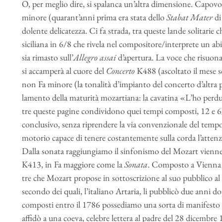
O, per meglio dire, si spalanca un’altra dimensione. Capovolt
minore (quarant’anni prima era stata dello
Stabat Mater
di
dolente delicatezza. Ci fa strada, tra queste lande solitarie c
siciliana in 6/8 che rivela nel compositore/interprete un ab
sia rimasto sull’
Allegro assai
d’apertura. La voce che risuon
si accamperà al cuore del
Concerto
K488 (ascoltato il mese s
non Fa minore (la tonalità d’impianto del concerto d’altra 
lamento della maturità mozartiana: la cavatina «L’ho perd
tre queste pagine condividono quei tempi composti, 12 e 6/8
conclusivo, senza riprendere la via convenzionale del tempo
motorio capace di tenere costantemente sulla corda l’attenzi
Dalla sonata raggiungiamo il sinfonismo del Mozart viennes
K413, in Fa maggiore come la
Sonata
. Composto a Vienna 
tre che Mozart propose in sottoscrizione al suo pubblico al p
secondo dei quali, l’italiano Artaria, li pubblicò due anni 
composti entro il 1786 possediamo una sorta di manifesto d
affidò a una coeva, celebre lettera al padre del 28 dicembr