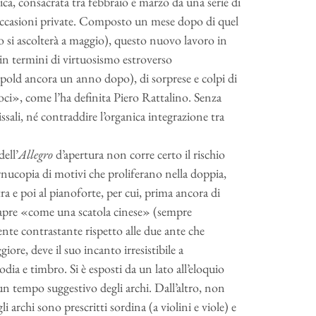
stica, consacrata tra febbraio e marzo da una serie di
 occasioni private. Composto un mese dopo di quel
 si ascolterà a maggio), questo nuovo lavoro in
n termini di virtuosismo estroverso
opold ancora un anno dopo), di sorprese e colpi di
ci», come l’ha definita Piero Rattalino. Senza
issali, né contraddire l’organica integrazione tra
dell’
Allegro
d’apertura non corre certo il rischio
 cornucopia di motivi che proliferano nella doppia,
ra e poi al pianoforte, per cui, prima ancora di
 apre «come una scatola cinese» (sempre
nte contrastante rispetto alle due ante che
ore, deve il suo incanto irresistibile a
ia e timbro. Si è esposti da un lato all’eloquio
 un tempo suggestivo degli archi. Dall’altro, non
 archi sono prescritti sordina (a violini e viole) e