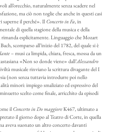
adevoli all’orecchio, naturalmente senza scadere nel
sfazione, ma ciò non toglie che anche in questi casi
 saperne il perché». Il
Concerto in Fa
, in
amentale di quella stagione della musica e della
ura rimanda esplicitamente. Linguaggio che Mozart
ch, scomparso all’inizio del 1782, del quale si è
ante
– musi ca limpida, chiara, fresca, mossa da un
tastasiana «Non so donde viene» dall’
Alessandro
viltà musicale rinviano la scrittura divagante del I
esia (non senza tuttavia introdurre poi nello
ità minori: impiego smaliziato ed espressivo del
i minuetto scelto come finale, arricchito da episodi
come il
Concerto in Do maggiore
K467, ultimato a
retato il giorno dopo al Teatro di Corte, in quella
ima aveva suonato un altro concerto davanti