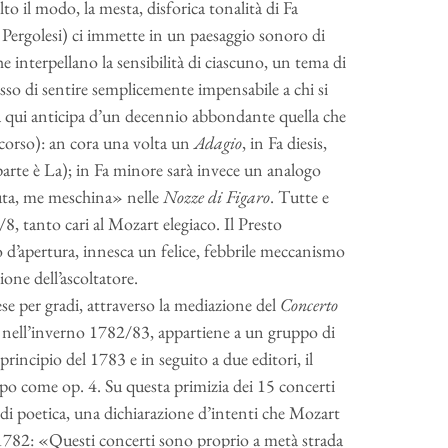
o il modo, la mesta, disforica tonalità di Fa
 Pergolesi) ci immette in un paesaggio sonoro di
he interpellano la sensibilità di ciascuno, un tema di
isso di sentire semplicemente impensabile a chi si
a qui anticipa d’un decennio abbondante quella che
corso): an cora una volta un
Adagio
, in Fa diesis,
parte è La); in Fa minore sarà invece un analogo
uta, me meschina» nelle
Nozze di Figaro
. Tutte e
, tanto cari al Mozart elegiaco. Il Presto
 d’apertura, innesca un felice, febbrile meccanismo
one dell’ascoltatore.
e per gradi, attraverso la mediazione del
Concerto
nell’inverno 1782/83, appartiene a un gruppo di
rincipio del 1783 e in seguito a due editori, il
dopo come op. 4. Su questa primizia dei 15 concerti
i poetica, una dichiarazione d’intenti che Mozart
e 1782: «Questi concerti sono proprio a metà strada