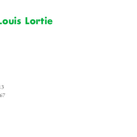
Louis Lortie
13
67