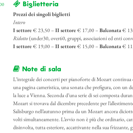
Biglietteria
00
Prezzi dei singoli biglietti
Intero
I settore
€ 23,50 –
II settore
€ 17,00 –
Balconata
€ 13
Ridotto
(under30, over60, gruppi, associazioni ed enti con
I settore
€ 19,00 –
II settore
€ 15,00 –
Balconata
€ 11
Note di sala
L’integrale dei concerti per pianoforte di Mozart continua o
una pagina cameristica, una sonata che prefigura, con un d
la luce a Vienna. Seconda d’una serie di sei composta duran
Mozart si trovava dal dicembre precedente per l’allestiment
Salisburgo nell’autunno prima da un Mozart ancora diciott
volti simultaneamente. L’avvio non è più che ordinario, car
disinvolta, tutta esteriore, accattivante nella sua frizzante, g