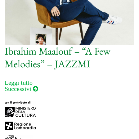
Ibrahim Maalouf – “A Few
Melodies” – JAZZMI
Leggi tutto
Navigazione
Successivi
articoli