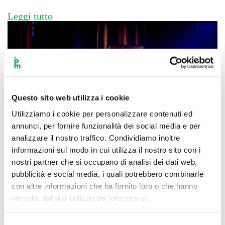
Leggi tutto
Questo sito web utilizza i cookie
Utilizziamo i cookie per personalizzare contenuti ed
annunci, per fornire funzionalità dei social media e per
analizzare il nostro traffico. Condividiamo inoltre
informazioni sul modo in cui utilizza il nostro sito con i
nostri partner che si occupano di analisi dei dati web,
pubblicità e social media, i quali potrebbero combinarle
Paolo Fresu & Omar Sosa –
con altre informazioni che ha fornito loro o che hanno
raccolto dal suo utilizzo dei loro servizi.
“Food” – JAZZMI