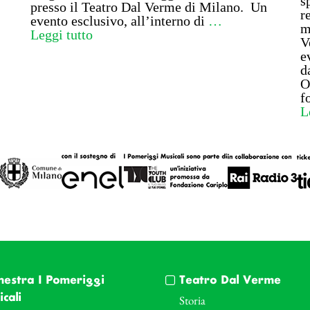
s
presso il Teatro Dal Verme di Milano. Un
r
evento esclusivo, all’interno di
…
m
Leggi tutto
V
e
d
O
f
L
hestra I Pomeriggi
Teatro Dal Verme
cali
Storia