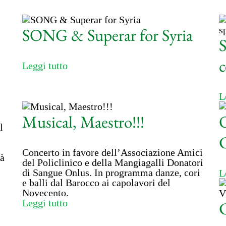
SONG & Superar for Syria
S
c
Leggi tutto
L
Musical, Maestro!!!
O
l
C
Concerto in favore dell’Associazione Amici
rà
del Policlinico e della Mangiagalli Donatori
di Sangue Onlus. In programma danze, cori
L
e balli dal Barocco ai capolavori del
Novecento.
Leggi tutto
C