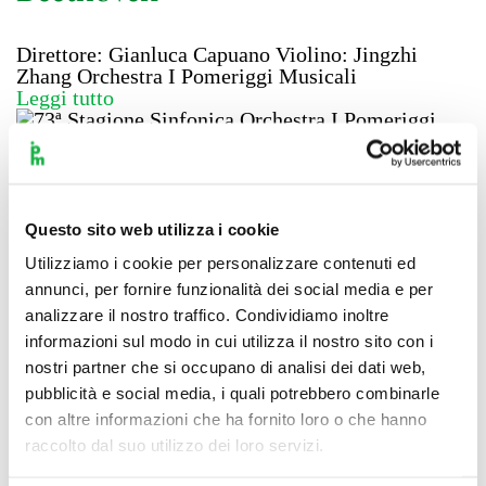
Direttore: Gianluca Capuano Violino: Jingzhi
Zhang Orchestra I Pomeriggi Musicali
Leggi tutto
73ª Stagione Sinfonica Orchestra
I Pomeriggi Musicali
Questo sito web utilizza i cookie
Utilizziamo i cookie per personalizzare contenuti ed
Concerto di Natale Direttore: Giancarlo Rizzi
annunci, per fornire funzionalità dei social media e per
Violino: Giuseppe Gibboni Orchestra I Pomeriggi
analizzare il nostro traffico. Condividiamo inoltre
Musicali
informazioni sul modo in cui utilizza il nostro sito con i
Leggi tutto
nostri partner che si occupano di analisi dei dati web,
pubblicità e social media, i quali potrebbero combinarle
73ª Stagione Sinfonica Orchestra
con altre informazioni che ha fornito loro o che hanno
raccolto dal suo utilizzo dei loro servizi.
I Pomeriggi Musicali