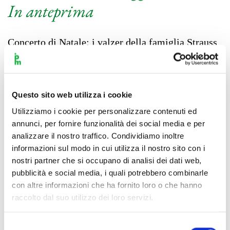
In anteprima
Concerto di Natale: i valzer della famiglia Strauss
Johann Strauss Jr (Vienna 1825-1899)
Frühlingsstimmen op. 410 Auf der Jagd! op. 373
Josef Strauss (Vienna 1827-1870) Jokey Polka op.
278 Johann Strauss Jr Annen-Polka op. 117
Bauern-Polka op. 276 Die Fledermaus Ouverture
Questo sito web utilizza i cookie
op. 367 Persischer-Marsch op. 289 Josef Strauss
Utilizziamo i cookie per personalizzare contenuti ed
Feuerfest! op. 269 Johann Strauss Jr
Vergnügungszug-Polka
…
annunci, per fornire funzionalità dei social media e per
Leggi tutto
analizzare il nostro traffico. Condividiamo inoltre
informazioni sul modo in cui utilizza il nostro sito con i
nostri partner che si occupano di analisi dei dati web,
pubblicità e social media, i quali potrebbero combinarle
con altre informazioni che ha fornito loro o che hanno
raccolto dal suo utilizzo dei loro servizi.
Selezione