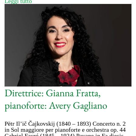
Leggi tutto
Direttrice: Gianna Fratta,
pianoforte: Avery Gagliano
Pëtr Il’ič Čajkovskij (1840 – 1893) Concerto n. 2
in Sol maggiore per pianoforte e orchestra op. 44
Gabriel Fauré (1845 – 1924) Pavane in Fa diesis