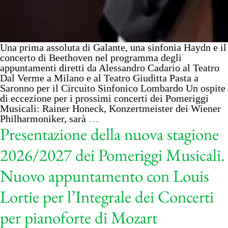
Una prima assoluta di Galante, una sinfonia Haydn e il
concerto di Beethoven nel programma degli
appuntamenti diretti da Alessandro Cadario al Teatro
Dal Verme a Milano e al Teatro Giuditta Pasta a
Saronno per il Circuito Sinfonico Lombardo Un ospite
di eccezione per i prossimi concerti dei Pomeriggi
Musicali: Rainer Honeck, Konzertmeister dei Wiener
Philharmoniker, sarà
…
Presentazione della nuova stagione
2026/2027 dei Pomeriggi Musicali.
Nuovo appuntamento con Louis
Lortie per l’Integrale dei Concerti
per pianoforte di Mozart