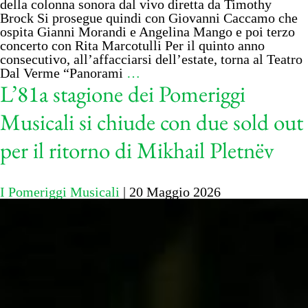
della colonna sonora dal vivo diretta da Timothy
Brock Si prosegue quindi con Giovanni Caccamo che
ospita Gianni Morandi e Angelina Mango e poi terzo
concerto con Rita Marcotulli Per il quinto anno
consecutivo, all’affacciarsi dell’estate, torna al Teatro
Dal Verme “Panorami
…
L’81a stagione dei Pomeriggi
Musicali si chiude con due sold out
per il ritorno di Mikhail Pletnëv
I Pomeriggi Musicali
|
20 Maggio 2026