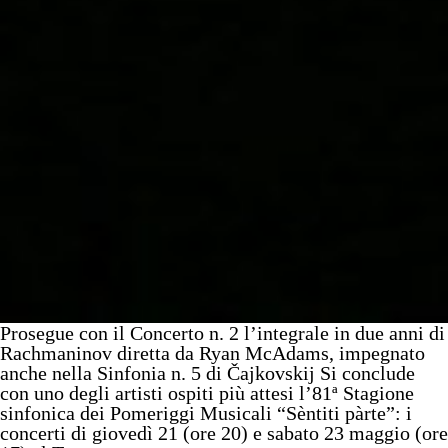
Prosegue con il Concerto n. 2 l’integrale in due anni di
Rachmaninov diretta da Ryan McAdams, impegnato
anche nella Sinfonia n. 5 di Čajkovskij Si conclude
con uno degli artisti ospiti più attesi l’81ª Stagione
sinfonica dei Pomeriggi Musicali “Sèntiti pàrte”: i
concerti di giovedì 21 (ore 20) e sabato 23 maggio (ore