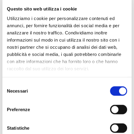
Pomeriggi Musicali Contrasti vitali Il tono
…
Leggi tutto
Questo sito web utilizza i cookie
Utilizziamo i cookie per personalizzare contenuti ed
annunci, per fornire funzionalità dei social media e per
analizzare il nostro traffico. Condividiamo inoltre
informazioni sul modo in cui utilizza il nostro sito con i
nostri partner che si occupano di analisi dei dati web,
pubblicità e social media, i quali potrebbero combinarle
con altre informazioni che ha fornito loro o che hanno
raccolto dal suo utilizzo dei loro servizi.
Selezione
Necessari
del
Direttore: James Feddeck, Oboe:
consenso
Francesco Quaranta, Clarinetto:
Preferenze
Marco Giani, Fagotto: Lorenzo
Statistiche