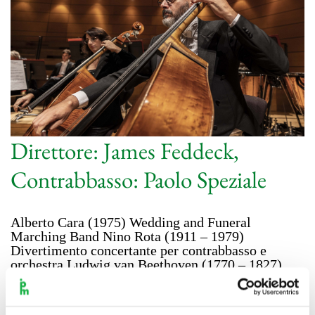
Direttore: James Feddeck,
Contrabbasso: Paolo Speziale
Alberto Cara (1975) Wedding and Funeral
Marching Band Nino Rota (1911 – 1979)
Divertimento concertante per contrabbasso e
orchestra Ludwig van Beethoven (1770 – 1827)
“Coriolano” ouverture in Do minore op. 62
Sinfonia n. 8 in Fa maggiore op. 93 direttore James
Feddeck contrabbasso Paolo Speziale Orchestra I